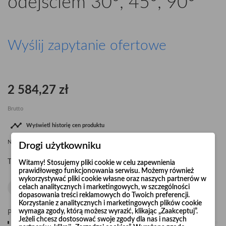
odejściem 30°, 45°, 90°
Wyślij zapytanie ofertowe
2 584,27 zł
Brutto

Wyświetl historię cen produktu
Najniższa cena
2 584,27 zł
od
08.08.2026
dla tego produktu
Drogi użytkowniku
Trójnik podwójny (czwórnik) D=600 z odejściem 30°, 45° lub 90°.
Witamy! Stosujemy pliki cookie w celu zapewnienia
prawidłowego funkcjonowania serwisu. Możemy również
wykorzystywać pliki cookie własne oraz naszych partnerów w
celach analitycznych i marketingowych, w szczególności
dopasowania treści reklamowych do Twoich preferencji.
Korzystanie z analitycznych i marketingowych plików cookie
wymaga zgody, którą możesz wyrazić, klikając „Zaakceptuj”.
Pośpiesz się! Tylko
10
sztuk w magazynie
Jeżeli chcesz dostosować swoje zgody dla nas i naszych