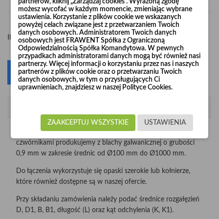
partnerów, kliknij „Zarządzaj cookies”. Wyrażoną zgodę
możesz wycofać w każdym momencie, zmieniając wybrane
ustawienia. Korzystanie z plików cookie we wskazanych
powyżej celach związane jest z przetwarzaniem Twoich
danych osobowych. Administratorem Twoich danych
-
+
Ilość
osobowych jest FRAWENT Spółka z Ograniczoną
Odpowiedzialnością Spółka Komandytowa. W pewnych
przypadkach administratorami danych mogą być również nasi
partnerzy. Więcej informacji o korzystaniu przez nas i naszych
partnerów z plików cookie oraz o przetwarzaniu Twoich
Dodaj do koszyka
0
danych osobowych, w tym o przysługujących Ci
uprawnieniach, znajdziesz w naszej Polityce Cookies.
Opis
ZAAKCEPTUJ WSZYSTKIE
USTAWIENIA
Trójniki podwójne nazywane również
czwórnikami produkujemy z blachy galwanicznej o grubości
0,9 mm w zakresie średnic od Ø100 mm do Ø1000 mm.
Do łączenia wykorzystuje się opaski szerokie lub kołnierze,
które również dostępne są w naszej ofercie.
Przy składaniu zamówienia należy podać średnice rozgałęzień
D, D1, B, B1, długość (L) oraz kąt odchylenia (K, K1).