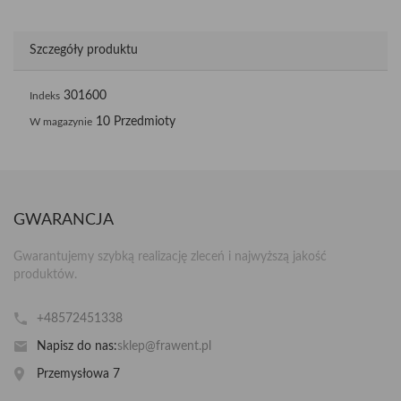
Szczegóły produktu
301600
Indeks
10 Przedmioty
W magazynie
GWARANCJA
Gwarantujemy szybką realizację zleceń i najwyższą jakość
produktów.
+48572451338
Napisz do nas:
sklep@frawent.pl
Przemysłowa 7