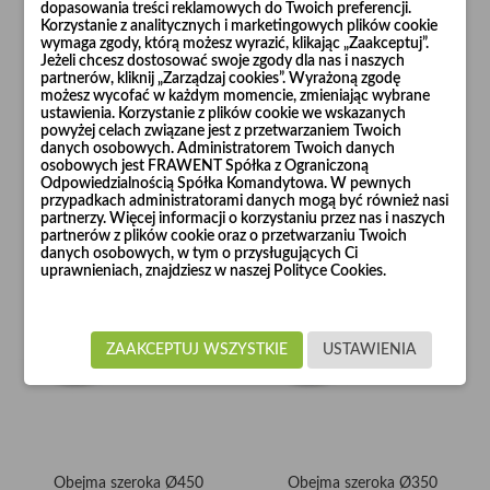
dopasowania treści reklamowych do Twoich preferencji.
Ø225
m,...
Korzystanie z analitycznych i marketingowych plików cookie
Cena
Cena
219,86 zł
135,83 zł
wymaga zgody, którą możesz wyrazić, klikając „Zaakceptuj”.
Jeżeli chcesz dostosować swoje zgody dla nas i naszych
partnerów, kliknij „Zarządzaj cookies”. Wyrażoną zgodę
możesz wycofać w każdym momencie, zmieniając wybrane
ustawienia. Korzystanie z plików cookie we wskazanych
powyżej celach związane jest z przetwarzaniem Twoich


danych osobowych. Administratorem Twoich danych
Dodaj do koszyka
Dodaj do koszyka
osobowych jest FRAWENT Spółka z Ograniczoną
Odpowiedzialnością Spółka Komandytowa. W pewnych
przypadkach administratorami danych mogą być również nasi
partnerzy. Więcej informacji o korzystaniu przez nas i naszych
partnerów z plików cookie oraz o przetwarzaniu Twoich
danych osobowych, w tym o przysługujących Ci
uprawnieniach, znajdziesz w naszej Polityce Cookies.
ZAAKCEPTUJ WSZYSTKIE
USTAWIENIA
Obejma szeroka Ø450
Obejma szeroka Ø350