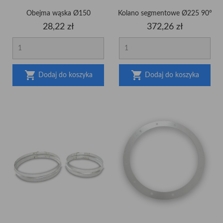
Obejma wąska Ø150
Kolano segmentowe Ø225 90°
Cena
Cena
28,22 zł
372,26 zł


Dodaj do koszyka
Dodaj do koszyka