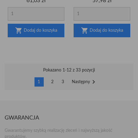
Cena
Cena
61,03 zł
57,98 zł


Dodaj do koszyka
Dodaj do koszyka
Pokazano 1-12 z 33 pozycji

Następny
1
2
3
GWARANCJA
Gwarantujemy szybką realizację zleceń i najwyższą jakość
produktów.