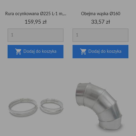
Rura ocynkowana Ø225 L-1 m,...
Obejma wąska Ø160
Cena
Cena
159,95 zł
33,57 zł


Dodaj do koszyka
Dodaj do koszyka