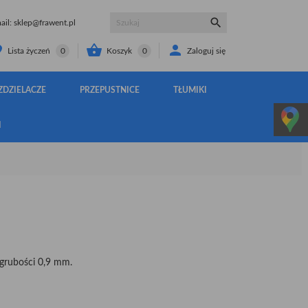

il:
sklep@frawent.pl


Koszyk
0
Zaloguj się
Lista życzeń
0
ZDZIELACZE
PRZEPUSTNICE
TŁUMIKI
I
grubości 0,9 mm.