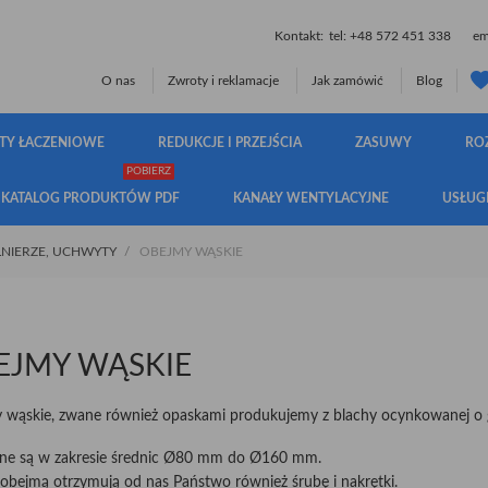
Kontakt:
tel:
+48 572 451 338
ema
O nas
Zwroty i reklamacje
Jak zamówić
Blog
TY ŁACZENIOWE
REDUKCJE I PRZEJŚCIA
ZASUWY
RO
POBIERZ
KATALOG PRODUKTÓW PDF
KANAŁY WENTYLACYJNE
USŁUG
ŁNIERZE, UCHWYTY
OBEJMY WĄSKIE
EJMY WĄSKIE
 wąskie, zwane również opaskami produkujemy z blachy ocynkowanej o 
ne są w zakresie średnic Ø80 mm do Ø160 mm.
obejmą otrzymują od nas Państwo również śrubę i nakrętki.