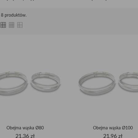
t 8 produktów.
Obejma wąska Ø80
Obejma wąska Ø100
Cena
Cena
21,36 zł
21,96 zł