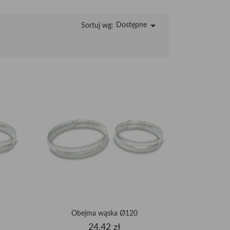

Dostępne
Sortuj wg:
Obejma wąska Ø120
Cena
24,42 zł