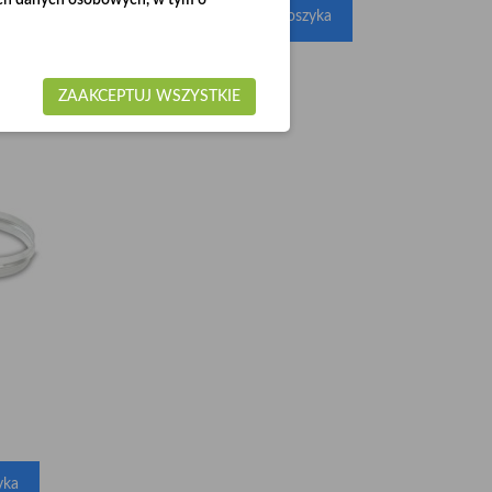
woich danych osobowych, w tym o

yka
Dodaj do koszyka
ZAAKCEPTUJ WSZYSTKIE
yka