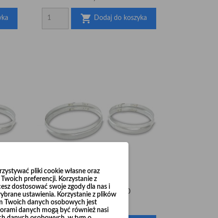

yka
Dodaj do koszyka
ystywać pliki cookie własne oraz
woich preferencji. Korzystanie z
cesz dostosować swoje zgody dla nas i
Obejma wąska Ø150
brane ustawienia. Korzystanie z plików
em Twoich danych osobowych jest
Cena
28,22 zł
rami danych mogą być również nasi