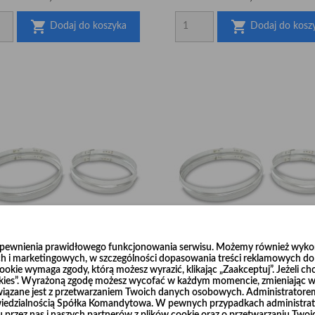


Dodaj do koszyka
Dodaj do kosz
zapewnienia prawidłowego funkcjonowania serwisu. Możemy również wykorz
h i marketingowych, w szczególności dopasowania treści reklamowych do T
okie wymaga zgody, którą możesz wyrazić, klikając „Zaakceptuj”. Jeżeli ch
Obejma wąska Ø125
Obejma wąska Ø140
ookies”. Wyrażoną zgodę możesz wycofać w każdym momencie, zmieniając wy
wiązane jest z przetwarzaniem Twoich danych osobowych. Administrator
Cena
Cena
24,94 zł
27,47 zł
dzialnością Spółka Komandytowa. W pewnych przypadkach administrato