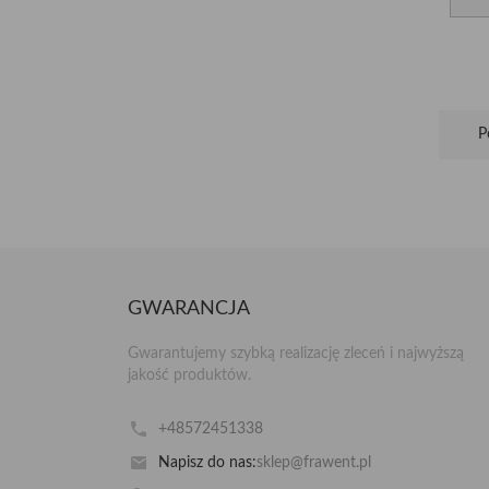
P
GWARANCJA
Gwarantujemy szybką realizację zleceń i najwyższą
jakość produktów.
+48572451338
Napisz do nas:
sklep@frawent.pl