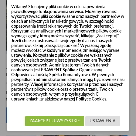
Witamy! Stosujemy pliki cookie w celu zapewnienia
prawidłowego funkcjonowania serwisu. Możemy również
wykorzystywać pliki cookie własne oraz naszych partnerów w
celach analitycznych i marketingowych, w szczególności
dopasowania treści reklamowych do Twoich preferencji.
Korzystanie z analitycznych i marketingowych plików cookie
wymaga zgody, którą możesz wyrazić, klikając „Zaakceptuj”.
Jeżeli chcesz dostosować swoje zgody dla nas i naszych
partnerów, kliknij „Zarządzaj cookies”. Wyrażoną zgodę
możesz wycofać w każdym momencie, zmieniając wybrane
ustawienia. Korzystanie z plików cookie we wskazanych
powyżej celach związane jest z przetwarzaniem Twoich
danych osobowych. Administratorem Twoich danych
JAK REGULUJE SIĘ ILOŚĆ PRZEPŁYWU PYŁÓW I
osobowych jest FRAWENT Spółka z Ograniczoną
POWIETRZA W RUROCIĄGACH?
Odpowiedzialnością Spółka Komandytowa. W pewnych
przypadkach administratorami danych mogą być również nasi
14/11/2025
partnerzy. Więcej informacji o korzystaniu przez nas i naszych
partnerów z plików cookie oraz o przetwarzaniu Twoich
Efektywne odprowadzanie pyłów i zanieczyszczonego powietrza
danych osobowych, w tym o przysługujących Ci
uprawnieniach, znajdziesz w naszej Polityce Cookies.
to fundament bezpieczeństwa...
Czytaj więcej
ZAAKCEPTUJ WSZYSTKIE
USTAWIENIA