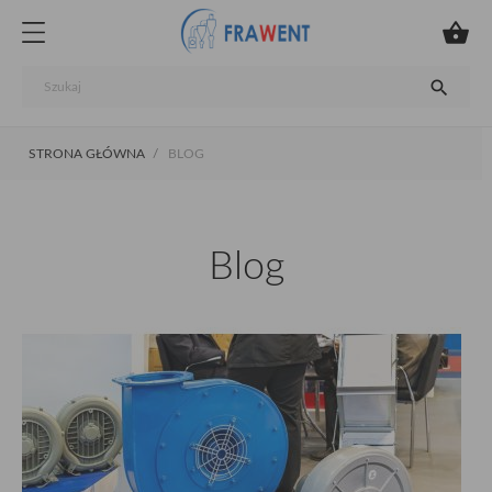


STRONA GŁÓWNA
BLOG
Blog