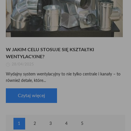
W JAKIM CELU STOSUJE SIĘ KSZTAŁTKI
WENTYLACYJNE?
28/04/2025
Wydajny system wentylacyjny to nie tylko centrale i kanały – to
również detale, które...
Czytaj więcej
1
2
3
4
5