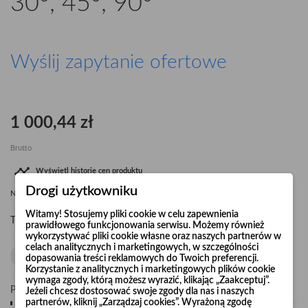
30°, 45°, 90°
Wyślij zapytanie ofertowe
1 000,44 zł
Brutto

Wyświetl historię cen produktu
Drogi użytkowniku
Najniższa cena
1 000,44 zł
od
07.08.2026
dla tego produktu
Witamy! Stosujemy pliki cookie w celu zapewnienia
Trójnik wentylacyjny D=315 z odejściem 30°, 45° lub 90°.
prawidłowego funkcjonowania serwisu. Możemy również
wykorzystywać pliki cookie własne oraz naszych partnerów w
celach analitycznych i marketingowych, w szczególności
dopasowania treści reklamowych do Twoich preferencji.
Korzystanie z analitycznych i marketingowych plików cookie
wymaga zgody, którą możesz wyrazić, klikając „Zaakceptuj”.
Pośpiesz się! Tylko
10
sztuk w magazynie
Jeżeli chcesz dostosować swoje zgody dla nas i naszych
partnerów, kliknij „Zarządzaj cookies”. Wyrażoną zgodę