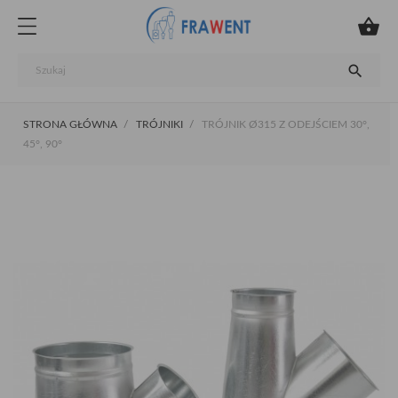


STRONA GŁÓWNA
TRÓJNIKI
TRÓJNIK Ø315 Z ODEJŚCIEM 30°,
45°, 90°