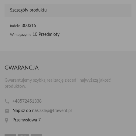
Szczegóły produktu
300315
Indeks
10 Przedmioty
W magazynie
GWARANCJA
Gwarantujemy szybką realizację zleceń i najwyższą jakość
produktów.
+48572451338
Napisz do nas:
sklep@frawent.pl
Przemysłowa 7