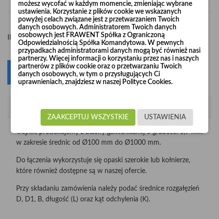
możesz wycofać w każdym momencie, zmieniając wybrane
ustawienia. Korzystanie z plików cookie we wskazanych
powyżej celach związane jest z przetwarzaniem Twoich
danych osobowych. Administratorem Twoich danych
osobowych jest FRAWENT Spółka z Ograniczoną
-
+
Ilość
Odpowiedzialnością Spółka Komandytowa. W pewnych
przypadkach administratorami danych mogą być również nasi
partnerzy. Więcej informacji o korzystaniu przez nas i naszych
partnerów z plików cookie oraz o przetwarzaniu Twoich
Dodaj do koszyka
0
danych osobowych, w tym o przysługujących Ci
uprawnieniach, znajdziesz w naszej Polityce Cookies.
Opis
ZAAKCEPTUJ WSZYSTKIE
USTAWIENIA
Trójniki produkujemy z blachy galwanicznej o grubości 0,9 mm
w zakresie średnic od Ø100 mm do Ø1000 mm.
Do łączenia wykorzystuje się opaski szerokie lub kołnierze,
które również dostępne są w naszej ofercie.
Przy składaniu zamówienia należy podać średnice rozgałęzień
D, D1, B, długość (L) oraz kąt odchylenia (K).