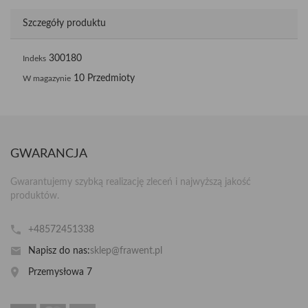
Szczegóły produktu
300180
Indeks
10 Przedmioty
W magazynie
GWARANCJA
Gwarantujemy szybką realizację zleceń i najwyższą jakość
produktów.
+48572451338
Napisz do nas:
sklep@frawent.pl
Przemysłowa 7