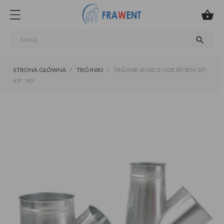


STRONA GŁÓWNA
TRÓJNIKI
TRÓJNIK Ø180 Z ODEJŚCIEM 30°,
45°, 90°