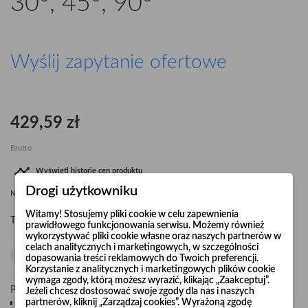
30°, 45°, 90°
Wyślij zapytanie ofertowe
429,59 zł
Brutto

Wyświetl historię cen produktu
Drogi użytkowniku
Najniższa cena
429,59 zł
od
07.08.2026
dla tego produktu
Witamy! Stosujemy pliki cookie w celu zapewnienia
Trójnik wentylacyjny D=180 z odejściem 30°, 45° lub 90°.
prawidłowego funkcjonowania serwisu. Możemy również
wykorzystywać pliki cookie własne oraz naszych partnerów w
celach analitycznych i marketingowych, w szczególności
dopasowania treści reklamowych do Twoich preferencji.
Korzystanie z analitycznych i marketingowych plików cookie
wymaga zgody, którą możesz wyrazić, klikając „Zaakceptuj”.
Pośpiesz się! Tylko
10
sztuk w magazynie
Jeżeli chcesz dostosować swoje zgody dla nas i naszych
partnerów, kliknij „Zarządzaj cookies”. Wyrażoną zgodę