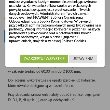
możesz wycofać w każdym momencie, zmieniając wybrane
ustawienia. Korzystanie z plików cookie we wskazanych
powyżej celach związane jest z przetwarzaniem Twoich
danych osobowych. Administratorem Twoich danych
osobowych jest FRAWENT Spółka z Ograniczoną
-
+
Ilość
Odpowiedzialnością Spółka Komandytowa. W pewnych
przypadkach administratorami danych mogą być również nasi
partnerzy. Więcej informacji o korzystaniu przez nas i naszych
partnerów z plików cookie oraz o przetwarzaniu Twoich
Dodaj do koszyka
0
danych osobowych, w tym o przysługujących Ci
uprawnieniach, znajdziesz w naszej Polityce Cookies.
Opis
ZAAKCEPTUJ WSZYSTKIE
USTAWIENIA
Trójniki produkujemy z blachy galwanicznej o grubości 0,9 mm
w zakresie średnic od Ø100 mm do Ø1000 mm.
Do łączenia wykorzystuje się opaski szerokie lub kołnierze,
które również dostępne są w naszej ofercie.
Przy składaniu zamówienia należy podać średnice rozgałęzień
D, D1, B, długość (L) oraz kąt odchylenia (K).