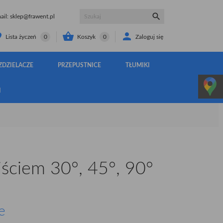

il:
sklep@frawent.pl


Koszyk
0
Zaloguj się
Lista życzeń
0
ZDZIELACZE
PRZEPUSTNICE
TŁUMIKI
I
jściem 30°, 45°, 90°
e