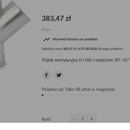
383,47 zł
Brutto

Wyświetl historię cen produktu
Najniższa cena
383,47 zł
od
07.08.2026
dla tego produktu
Trójnik wentylacyjny D=160 z odejściem 30°, 45° 
Pośpiesz się! Tylko
10
sztuk w magazynie
-
+
Ilość