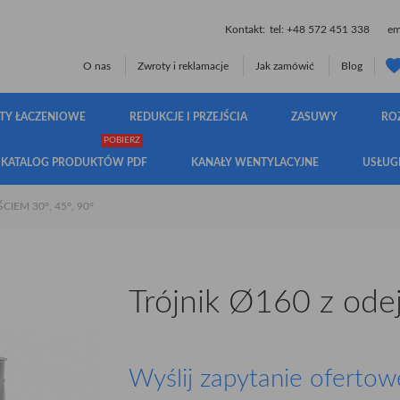
Kontakt:
tel:
+48 572 451 338
ema
O nas
Zwroty i reklamacje
Jak zamówić
Blog
TY ŁACZENIOWE
REDUKCJE I PRZEJŚCIA
ZASUWY
RO
POBIERZ
KATALOG PRODUKTÓW PDF
KANAŁY WENTYLACYJNE
USŁUG
IEM 30°, 45°, 90°
Trójnik Ø160 z ode
Wyślij zapytanie ofertow