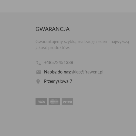
GWARANCJA
Gwarantujemy szybką realizację zleceń i najwyższą
jakość produktów.
+48572451338
Napisz do nas:
sklep@frawent.pl
Przemysłowa 7