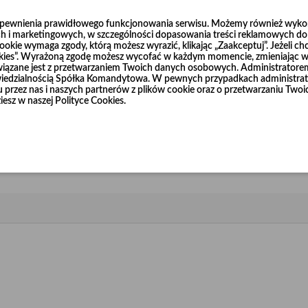
Dodaj do koszyka
zapewnienia prawidłowego funkcjonowania serwisu. Możemy również wykorz
0
h i marketingowych, w szczególności dopasowania treści reklamowych do T
okie wymaga zgody, którą możesz wyrazić, klikając „Zaakceptuj”. Jeżeli ch
ookies”. Wyrażoną zgodę możesz wycofać w każdym momencie, zmieniając wy
wiązane jest z przetwarzaniem Twoich danych osobowych. Administrator
dzialnością Spółka Komandytowa. W pewnych przypadkach administrato
niu przez nas i naszych partnerów z plików cookie oraz o przetwarzaniu T
iesz w naszej Polityce Cookies.
ubości 0,9 mm w zakresie średnic od Ø100 mm do Ø1000 mm.
łnierze, które również dostępne są w naszej ofercie.
zgałęzień D, D1, B, długość (L) oraz kąt odchylenia (K).