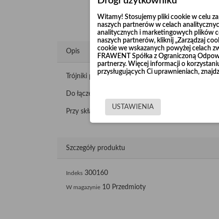
Drogi użytkowniku
Witamy! Stosujemy pliki cookie w celu 
naszych partnerów w celach analitycznyc
analitycznych i marketingowych plików co
naszych partnerów, kliknij „Zarządzaj c
cookie we wskazanych powyżej celach z
Opis
FRAWENT Spółka z Ograniczoną Odpowie
partnerzy. Więcej informacji o korzysta
przysługujących Ci uprawnieniach, znajdz
Trójniki produkujemy z blachy galwanicznej o gr
Do łączenia wykorzystuje się opaski szerokie lub ko
USTAWIENIA
Przy składaniu zamówienia należy podać średnice ro
Szczegóły produktu
300160
Indeks
10 Przedmioty
W magazynie