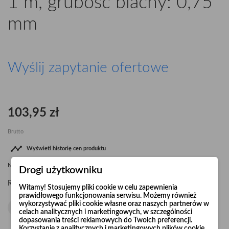
1 m, grubość blachy: 0,75
mm
Wyślij zapytanie ofertowe
103,95 zł
Brutto

Wyświetl historię cen produktu
Najniższa cena
103,95 zł
od
09.08.2026
dla tego produktu
Drogi użytkowniku
Ø125
L-1 m, grubość blachy: 0,75 mm
Rura ocynkowana
Witamy! Stosujemy pliki cookie w celu zapewnienia
prawidłowego funkcjonowania serwisu. Możemy również
wykorzystywać pliki cookie własne oraz naszych partnerów w
celach analitycznych i marketingowych, w szczególności
dopasowania treści reklamowych do Twoich preferencji.
Korzystanie z analitycznych i marketingowych plików cookie