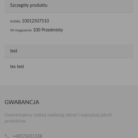
Szczegóły produktu
10012507510
Indeks
100 Przedmioty
W magazynie
test
tes test
GWARANCJA
Gwarantujemy szybką realizację zleceń i najwyższą jakość
produktów.
+48572451338