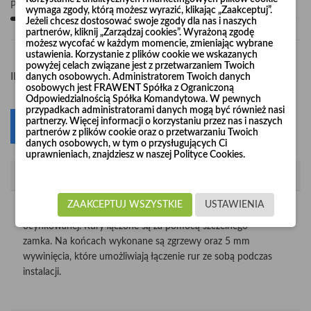
Pośpiesz się! Tylko
100
sztuk w magazynie
wymaga zgody, którą możesz wyrazić, klikając „Zaakceptuj”.
Jeżeli chcesz dostosować swoje zgody dla nas i naszych
partnerów, kliknij „Zarządzaj cookies”. Wyrażoną zgodę
możesz wycofać w każdym momencie, zmieniając wybrane
ustawienia. Korzystanie z plików cookie we wskazanych
powyżej celach związane jest z przetwarzaniem Twoich
-
+
Ilość
danych osobowych. Administratorem Twoich danych
osobowych jest FRAWENT Spółka z Ograniczoną
Odpowiedzialnością Spółka Komandytowa. W pewnych
przypadkach administratorami danych mogą być również nasi
partnerzy. Więcej informacji o korzystaniu przez nas i naszych
Dodaj do koszyka
0
partnerów z plików cookie oraz o przetwarzaniu Twoich
danych osobowych, w tym o przysługujących Ci
uprawnieniach, znajdziesz w naszej Polityce Cookies.
Opis
ZAAKCEPTUJ WSZYSTKIE
USTAWIENIA
Rura wykonana jest z certyfikowanej, wysokiej jakości blachy
ocynkowanej. Rury łączone są za pomocą szczelnego
zamka. Na końcach wykonane są zgrzewy oraz 5 mm
wywinięcia, które umożliwiają łączenie rur ze sobą podczas
instalacji.