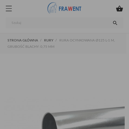


STRONA GŁÓWNA
RURY
RURA OCYNKOWANA Ø125 L-1 M,
GRUBOŚĆ BLACHY: 0,75 MM