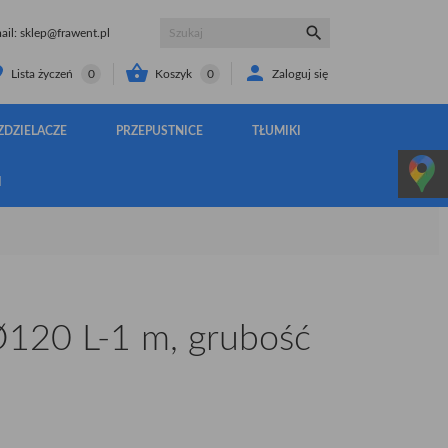

il:
sklep@frawent.pl


Koszyk
0
Zaloguj się
Lista życzeń
0
ZDZIELACZE
PRZEPUSTNICE
TŁUMIKI
I
120 L-1 m, grubość