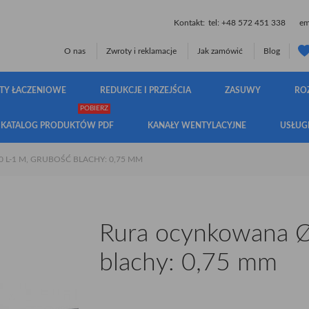
Kontakt:
tel:
+48 572 451 338
ema
O nas
Zwroty i reklamacje
Jak zamówić
Blog
TY ŁACZENIOWE
REDUKCJE I PRZEJŚCIA
ZASUWY
RO
POBIERZ
KATALOG PRODUKTÓW PDF
KANAŁY WENTYLACYJNE
USŁUG
L-1 M, GRUBOŚĆ BLACHY: 0,75 MM
Rura ocynkowana Ø
blachy: 0,75 mm