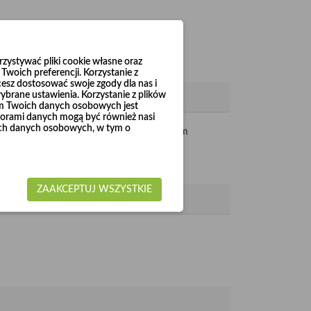
ystywać pliki cookie własne oraz
woich preferencji. Korzystanie z
cesz dostosować swoje zgody dla nas i
brane ustawienia. Korzystanie z plików
em Twoich danych osobowych jest
rami danych mogą być również nasi
woich danych osobowych, w tym o
. Na końcach wykonane są zgrzewy oraz 5 mm
ZAAKCEPTUJ WSZYSTKIE