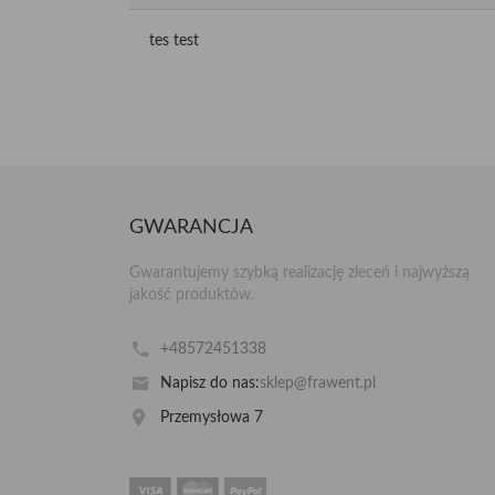
tes test
GWARANCJA
Gwarantujemy szybką realizację zleceń i najwyższą
jakość produktów.
+48572451338
Napisz do nas:
sklep@frawent.pl
Przemysłowa 7