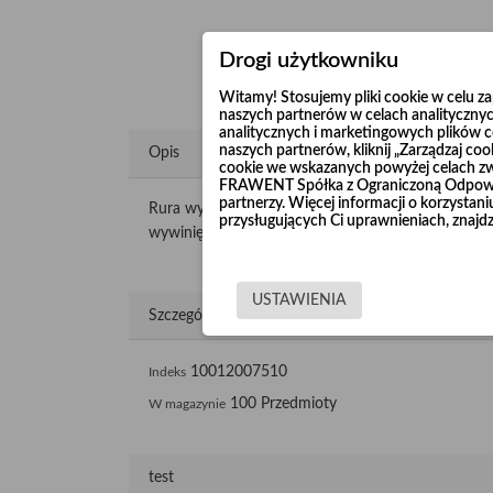
Drogi użytkowniku
Witamy! Stosujemy pliki cookie w celu 
naszych partnerów w celach analitycznyc
analitycznych i marketingowych plików co
naszych partnerów, kliknij „Zarządzaj c
Opis
cookie we wskazanych powyżej celach z
FRAWENT Spółka z Ograniczoną Odpowie
partnerzy. Więcej informacji o korzysta
Rura wykonana jest z certyfikowanej, wysokiej j
przysługujących Ci uprawnieniach, znajdz
wywinięcia, które umożliwiają łączenie rur ze sobą p
USTAWIENIA
Szczegóły produktu
10012007510
Indeks
100 Przedmioty
W magazynie
test