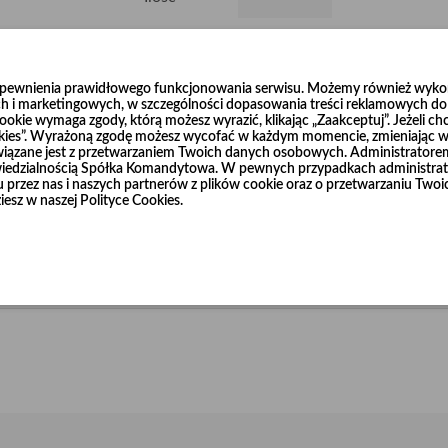
Dodaj do koszyka
0
zapewnienia prawidłowego funkcjonowania serwisu. Możemy również wykorz
h i marketingowych, w szczególności dopasowania treści reklamowych do T
okie wymaga zgody, którą możesz wyrazić, klikając „Zaakceptuj”. Jeżeli ch
ookies”. Wyrażoną zgodę możesz wycofać w każdym momencie, zmieniając wy
wiązane jest z przetwarzaniem Twoich danych osobowych. Administrator
dzialnością Spółka Komandytowa. W pewnych przypadkach administrato
niu przez nas i naszych partnerów z plików cookie oraz o przetwarzaniu T
akości blachy ocynkowanej. Rury łączone są za pomocą szczelnego zamka
iesz w naszej Polityce Cookies.
odczas instalacji.