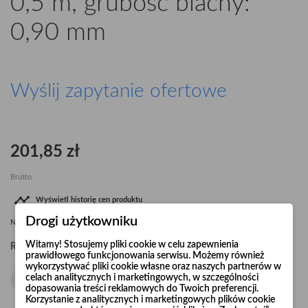
0,5 m, grubość blachy:
0,90 mm
Wyślij zapytanie ofertowe
201,85 zł
Brutto

Wyświetl historię cen produktu
Drogi użytkowniku
Najniższa cena
201,85 zł
od
06.08.2026
dla tego produktu
Witamy! Stosujemy pliki cookie w celu zapewnienia
Ø550
L-0,5 m, grubość blachy: 0,90 mm
Rura ocynkowana
prawidłowego funkcjonowania serwisu. Możemy również
wykorzystywać pliki cookie własne oraz naszych partnerów w
celach analitycznych i marketingowych, w szczególności
dopasowania treści reklamowych do Twoich preferencji.
Korzystanie z analitycznych i marketingowych plików cookie