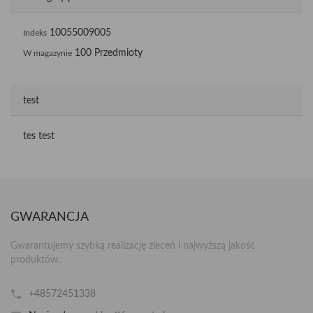
10055009005
Indeks
100 Przedmioty
W magazynie
test
tes test
GWARANCJA
Gwarantujemy szybką realizację zleceń i najwyższą jakość
produktów.
+48572451338