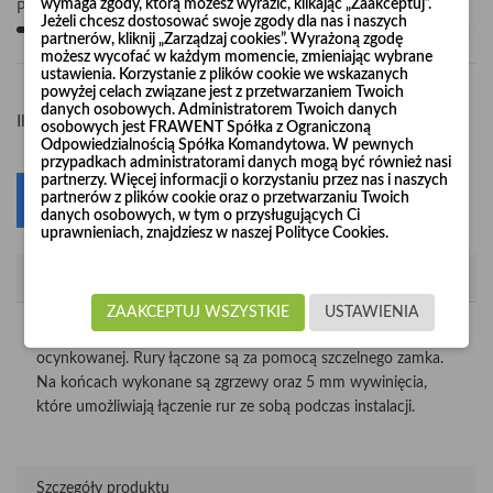
wymaga zgody, którą możesz wyrazić, klikając „Zaakceptuj”.
Pośpiesz się! Tylko
100
sztuk w magazynie
Jeżeli chcesz dostosować swoje zgody dla nas i naszych
partnerów, kliknij „Zarządzaj cookies”. Wyrażoną zgodę
możesz wycofać w każdym momencie, zmieniając wybrane
ustawienia. Korzystanie z plików cookie we wskazanych
powyżej celach związane jest z przetwarzaniem Twoich
danych osobowych. Administratorem Twoich danych
-
+
Ilość
osobowych jest FRAWENT Spółka z Ograniczoną
Odpowiedzialnością Spółka Komandytowa. W pewnych
przypadkach administratorami danych mogą być również nasi
partnerzy. Więcej informacji o korzystaniu przez nas i naszych
partnerów z plików cookie oraz o przetwarzaniu Twoich
Dodaj do koszyka
0
danych osobowych, w tym o przysługujących Ci
uprawnieniach, znajdziesz w naszej Polityce Cookies.
Opis
ZAAKCEPTUJ WSZYSTKIE
USTAWIENIA
Rura wykonana jest z certyfikowanej, wysokiej jakości blachy
ocynkowanej. Rury łączone są za pomocą szczelnego zamka.
Na końcach wykonane są zgrzewy oraz 5 mm wywinięcia,
które umożliwiają łączenie rur ze sobą podczas instalacji.
Szczegóły produktu