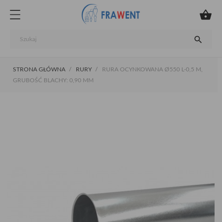


STRONA GŁÓWNA
RURY
RURA OCYNKOWANA Ø550 L-0,5 M,
GRUBOŚĆ BLACHY: 0,90 MM