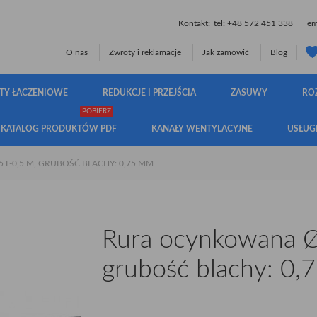
Kontakt:
tel:
+48 572 451 338
ema
O nas
Zwroty i reklamacje
Jak zamówić
Blog
TY ŁACZENIOWE
REDUKCJE I PRZEJŚCIA
ZASUWY
RO
POBIERZ
KATALOG PRODUKTÓW PDF
KANAŁY WENTYLACYJNE
USŁUG
L-0,5 M, GRUBOŚĆ BLACHY: 0,75 MM
Rura ocynkowana Ø
grubość blachy: 0