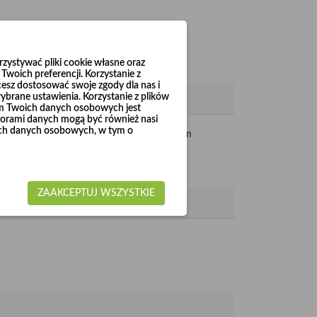
ystywać pliki cookie własne oraz
woich preferencji. Korzystanie z
cesz dostosować swoje zgody dla nas i
brane ustawienia. Korzystanie z plików
em Twoich danych osobowych jest
rami danych mogą być również nasi
woich danych osobowych, w tym o
. Na końcach wykonane są zgrzewy oraz 5 mm
ZAAKCEPTUJ WSZYSTKIE