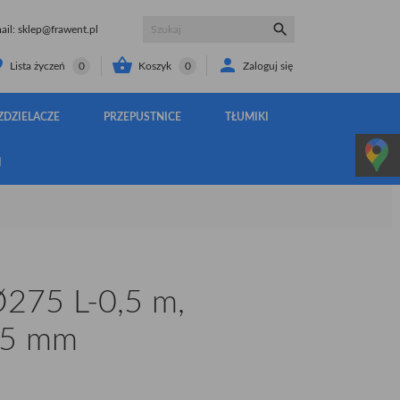

il:
sklep@frawent.pl


Koszyk
0
Zaloguj się
Lista życzeń
0
ZDZIELACZE
PRZEPUSTNICE
TŁUMIKI
I
275 L-0,5 m,
,75 mm