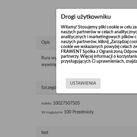
Drogi użytkowniku
Witamy! Stosujemy pliki cookie w celu 
naszych partnerów w celach analitycznyc
analitycznych i marketingowych plików co
naszych partnerów, kliknij „Zarządzaj c
Opis
cookie we wskazanych powyżej celach z
FRAWENT Spółka z Ograniczoną Odpowie
partnerzy. Więcej informacji o korzysta
Rura wykonana jest z certyfikowanej, wysokiej j
przysługujących Ci uprawnieniach, znajdz
wywinięcia, które umożliwiają łączenie rur ze sobą p
USTAWIENIA
Szczegóły produktu
10027507505
Indeks
100 Przedmioty
W magazynie
test