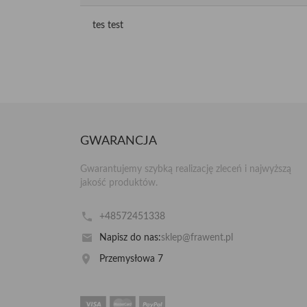
tes test
GWARANCJA
Gwarantujemy szybką realizację zleceń i najwyższą
jakość produktów.
+48572451338
Napisz do nas:
sklep@frawent.pl
Przemysłowa 7