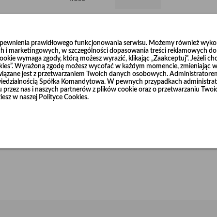
Dodaj do koszyka
0
zapewnienia prawidłowego funkcjonowania serwisu. Możemy również wykorz
h i marketingowych, w szczególności dopasowania treści reklamowych do T
okie wymaga zgody, którą możesz wyrazić, klikając „Zaakceptuj”. Jeżeli ch
ookies”. Wyrażoną zgodę możesz wycofać w każdym momencie, zmieniając wy
wiązane jest z przetwarzaniem Twoich danych osobowych. Administrator
dzialnością Spółka Komandytowa. W pewnych przypadkach administrato
niu przez nas i naszych partnerów z plików cookie oraz o przetwarzaniu T
akości blachy ocynkowanej. Rury łączone są za pomocą szczelnego zamka
iesz w naszej Polityce Cookies.
odczas instalacji.