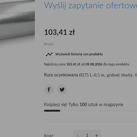
Wyślij zapytanie ofertow
103,41 zł
Brutto

Wyświetl historię cen produktu
Najniższa cena
103,41 zł
od
09.08.2026
dla tego produktu
Ø275
L-0,5 m, grubość blachy:
Rura ocynkowana
Pośpiesz się! Tylko
100
sztuk w magazynie
-
+
Ilość