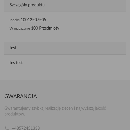
Szczegóły produktu
10012507505
Indeks
100 Przedmioty
W magazynie
test
tes test
GWARANCJA
Gwarantujemy szybką realizację zleceń i najwyższą jakość
produktów.
+48572451338