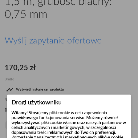
1,5 m, grubość blachy:
0,75 mm
Wyślij zapytanie ofertowe
170,25 zł
Brutto

Wyświetl historię cen produktu
Najniższa cena
170,25 zł
od
07.08.2026
dla tego produktu
Drogi użytkowniku
Ø160
L-1,5 m, grubość blachy: 0,75 mm
Rura ocynkowana
Witamy! Stosujemy pliki cookie w celu zapewnienia
prawidłowego funkcjonowania serwisu. Możemy również
wykorzystywać pliki cookie własne oraz naszych partnerów w
celach analitycznych i marketingowych, w szczególności
dopasowania treści reklamowych do Twoich preferencji.
Korzystanie z analitycznych i marketingowych plików cookie