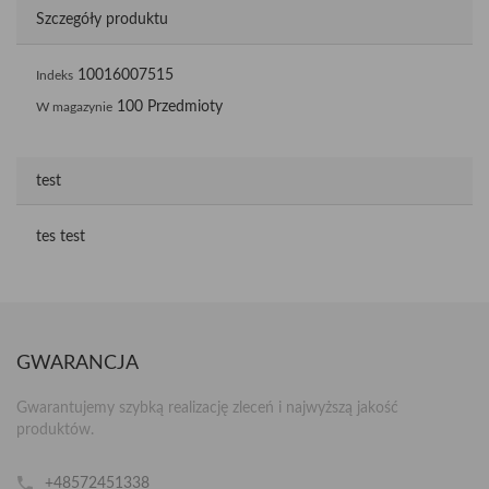
Szczegóły produktu
10016007515
Indeks
100 Przedmioty
W magazynie
test
tes test
GWARANCJA
Gwarantujemy szybką realizację zleceń i najwyższą jakość
produktów.
+48572451338