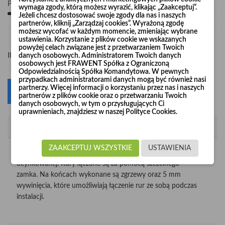
Pośpiesz się! Tylko
100
sztuk w magazynie
wymaga zgody, którą możesz wyrazić, klikając „Zaakceptuj”.
Jeżeli chcesz dostosować swoje zgody dla nas i naszych
partnerów, kliknij „Zarządzaj cookies”. Wyrażoną zgodę
możesz wycofać w każdym momencie, zmieniając wybrane
ustawienia. Korzystanie z plików cookie we wskazanych
powyżej celach związane jest z przetwarzaniem Twoich
-
+
Ilość
danych osobowych. Administratorem Twoich danych
osobowych jest FRAWENT Spółka z Ograniczoną
Odpowiedzialnością Spółka Komandytowa. W pewnych
przypadkach administratorami danych mogą być również nasi
partnerzy. Więcej informacji o korzystaniu przez nas i naszych
Dodaj do koszyka
0
partnerów z plików cookie oraz o przetwarzaniu Twoich
danych osobowych, w tym o przysługujących Ci
uprawnieniach, znajdziesz w naszej Polityce Cookies.
Opis
ZAAKCEPTUJ WSZYSTKIE
USTAWIENIA
Rura wykonana jest z certyfikowanej, wysokiej jakości blachy
ocynkowanej. Rury łączone są za pomocą szczelnego
zamka. Na końcach wykonane są zgrzewy oraz 5 mm
wywinięcia, które umożliwiają łączenie rur ze sobą podczas
instalacji.