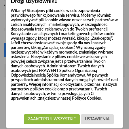
Pośpiesz się! Tylko
1
sztuk w magazynie
Drogi użytkowniku
Witamy! Stosujemy pliki cookie w celu zapewnienia
prawidłowego funkcjonowania serwisu. Możemy również
wykorzystywać pliki cookie własne oraz naszych partnerów w
celach analitycznych i marketingowych, w szczególności
-
+
Ilość
dopasowania treści reklamowych do Twoich preferencji.
Korzystanie z analitycznych i marketingowych plików cookie
wymaga zgody, którą możesz wyrazić, klikając „Zaakceptuj”.
Jeżeli chcesz dostosować swoje zgody dla nas i naszych
partnerów, kliknij „Zarządzaj cookies”. Wyrażoną zgodę
Dodaj do koszyka
0
możesz wycofać w każdym momencie, zmieniając wybrane
ustawienia. Korzystanie z plików cookie we wskazanych
powyżej celach związane jest z przetwarzaniem Twoich
danych osobowych. Administratorem Twoich danych
Opis
osobowych jest FRAWENT Spółka z Ograniczoną
Odpowiedzialnością Spółka Komandytowa. W pewnych
przypadkach administratorami danych mogą być również nasi
partnerzy. Więcej informacji o korzystaniu przez nas i naszych
Rury wzmacniane "Long Life" produkowane są z nieścieralnej
partnerów z plików cookie oraz o przetwarzaniu Twoich
blachy czarnej o grubości 2 mm i 3 mm.
danych osobowych, w tym o przysługujących Ci
uprawnieniach, znajdziesz w naszej Polityce Cookies.
Rury o grubości blachy 2 mm produkujemy w odcinkach 1 m
Ø1
Ø3
(dla średnic od
00 do
00) oraz w odcinkach 1 m i 2 m
Ø3
Ø10
(dla średnic od
00 do
00).
ZAAKCEPTUJ WSZYSTKIE
USTAWIENIA
Natomiast rury o grubości blachy 3 mm produkujemy w