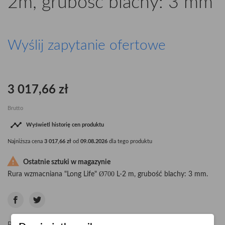
2m, grubość blachy: 3 mm
Wyślij zapytanie ofertowe
3 017,66 zł
Brutto

Wyświetl historię cen produktu
Najniższa cena
3 017,66 zł
od
09.08.2026
dla tego produktu

Ostatnie sztuki w magazynie
Ø700
Rura wzmacniana "Long Life"
L-2 m, grubość blachy: 3 mm.