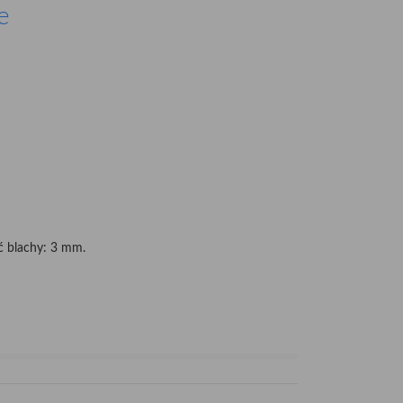
e
ć blachy: 3 mm.