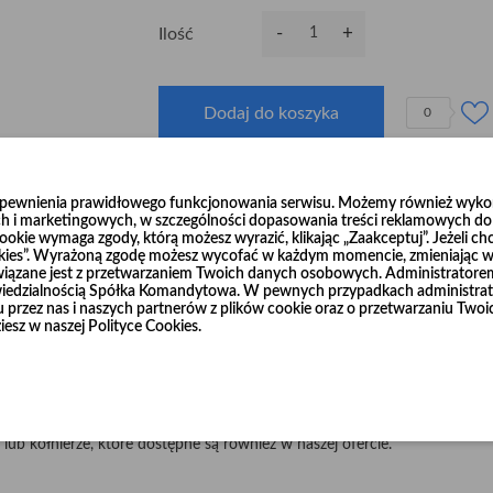
-
+
Ilość
Dodaj do koszyka
0
zapewnienia prawidłowego funkcjonowania serwisu. Możemy również wykorz
h i marketingowych, w szczególności dopasowania treści reklamowych do T
okie wymaga zgody, którą możesz wyrazić, klikając „Zaakceptuj”. Jeżeli ch
ścieralnej blachy czarnej o grubości 2 mm i 3 mm.
ookies”. Wyrażoną zgodę możesz wycofać w każdym momencie, zmieniając wy
wiązane jest z przetwarzaniem Twoich danych osobowych. Administrator
Ø1
Ø3
nkach 1 m (dla średnic od
00 do
00) oraz w odcinkach 1 m i 2 m (d
dzialnością Spółka Komandytowa. W pewnych przypadkach administrato
niu przez nas i naszych partnerów z plików cookie oraz o przetwarzaniu T
Ø2
Ø10
my w odcinkach 1 m i 2 m (dla średnic od
00 do
00).
iesz w naszej Polityce Cookies.
nie, według życzenia Klienta.
r, ponieważ jest to produkt wymagający większej obróbki.
lub kołnierze, które dostępne są również w naszej ofercie.