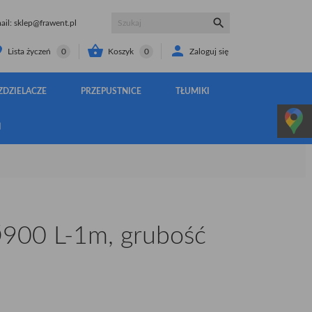

il:
sklep@frawent.pl


Koszyk
0
Zaloguj się
Lista życzeń
0
ZDZIELACZE
PRZEPUSTNICE
TŁUMIKI
I
900 L-1m, grubość