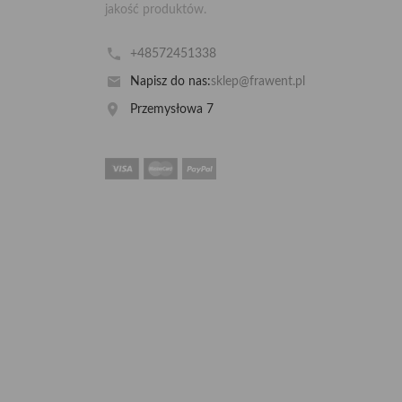
jakość produktów.
+48572451338
Napisz do nas:
sklep@frawent.pl
Przemysłowa 7