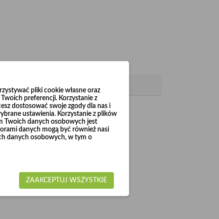
ystywać pliki cookie własne oraz
woich preferencji. Korzystanie z
cesz dostosować swoje zgody dla nas i
brane ustawienia. Korzystanie z plików
em Twoich danych osobowych jest
Ø3
Ø10
la średnic od
00 do
00).
rami danych mogą być również nasi
woich danych osobowych, w tym o
ZAAKCEPTUJ WSZYSTKIE