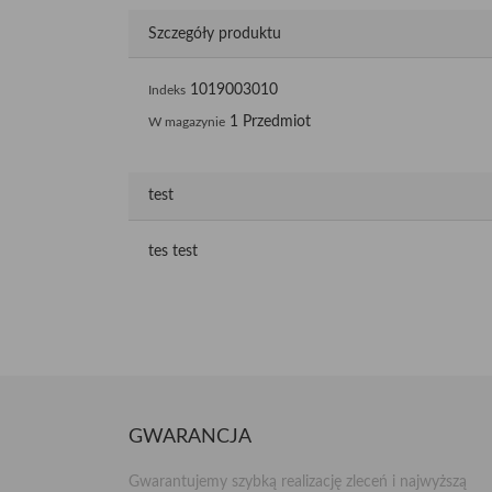
Szczegóły produktu
1019003010
Indeks
1 Przedmiot
W magazynie
test
tes test
GWARANCJA
Gwarantujemy szybką realizację zleceń i najwyższą