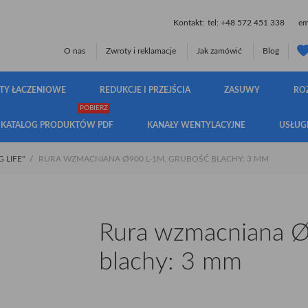
Kontakt:
tel:
+48 572 451 338
ema
O nas
Zwroty i reklamacje
Jak zamówić
Blog
TY ŁACZENIOWE
REDUKCJE I PRZEJŚCIA
ZASUWY
RO
POBIERZ
KATALOG PRODUKTÓW PDF
KANAŁY WENTYLACYJNE
USŁUG
 LIFE"
RURA WZMACNIANA Ø900 L-1M, GRUBOŚĆ BLACHY: 3 MM
Rura wzmacniana Ø
blachy: 3 mm