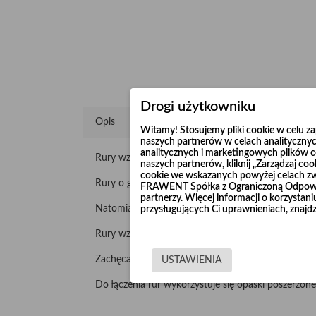
Drogi użytkowniku
Opis
Witamy! Stosujemy pliki cookie w celu 
naszych partnerów w celach analitycznyc
analitycznych i marketingowych plików co
Rury wzmacniane "Long Life" produkowane są z nie
naszych partnerów, kliknij „Zarządzaj c
cookie we wskazanych powyżej celach z
Rury o grubości blachy 2 mm produkujemy w odci
FRAWENT Spółka z Ograniczoną Odpowie
partnerzy. Więcej informacji o korzysta
Natomiast rury o grubości blachy 3 mm produkuje
przysługujących Ci uprawnieniach, znajdz
Rury wzmacniane malujemy lub cynkujemy galwanicz
Zachęcamy do składania zapytania o dostępność ru
USTAWIENIA
Do łączenia rur wykorzystuje się opaski poszerzone 