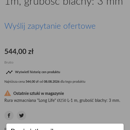
1m, grubość blachy: 3 mm
Wyślij zapytanie ofertowe
544,00 zł
Brutto

Wyświetl historię cen produktu
Najniższa cena
544,00 zł
od
08.08.2026
dla tego produktu

Ostatnie sztuki w magazynie
Ø250
Rura wzmacniana "Long Life"
L-1 m, grubość blachy: 3 mm.