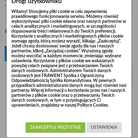
Pośpiesz się! Tylko
1
sztuk w magazynie
Drogi użytkowniku
Witamy! Stosujemy pliki cookie w celu zapewnienia
prawidłowego funkcjonowania serwisu. Możemy również
wykorzystywać pliki cookie własne oraz naszych partnerów w
celach analitycznych i marketingowych, w szczególności
-
+
Ilość
dopasowania treści reklamowych do Twoich preferencji.
Korzystanie z analitycznych i marketingowych plików cookie
wymaga zgody, którą możesz wyrazić, klikając „Zaakceptuj”.
Jeżeli chcesz dostosować swoje zgody dla nas i naszych
partnerów, kliknij „Zarządzaj cookies”. Wyrażoną zgodę
Dodaj do koszyka
0
możesz wycofać w każdym momencie, zmieniając wybrane
ustawienia. Korzystanie z plików cookie we wskazanych
powyżej celach związane jest z przetwarzaniem Twoich
danych osobowych. Administratorem Twoich danych
Opis
osobowych jest FRAWENT Spółka z Ograniczoną
Odpowiedzialnością Spółka Komandytowa. W pewnych
przypadkach administratorami danych mogą być również nasi
partnerzy. Więcej informacji o korzystaniu przez nas i naszych
Rury wzmacniane "Long Life" produkowane są z nieścieralnej
partnerów z plików cookie oraz o przetwarzaniu Twoich
blachy czarnej o grubości 2 mm i 3 mm.
danych osobowych, w tym o przysługujących Ci
uprawnieniach, znajdziesz w naszej Polityce Cookies.
Rury o grubości blachy 2 mm produkujemy w odcinkach 1 m
Ø1
Ø3
(dla średnic od
00 do
00) oraz w odcinkach 1 m i 2 m
Ø3
Ø10
(dla średnic od
00 do
00).
ZAAKCEPTUJ WSZYSTKIE
USTAWIENIA
Natomiast rury o grubości blachy 3 mm produkujemy w