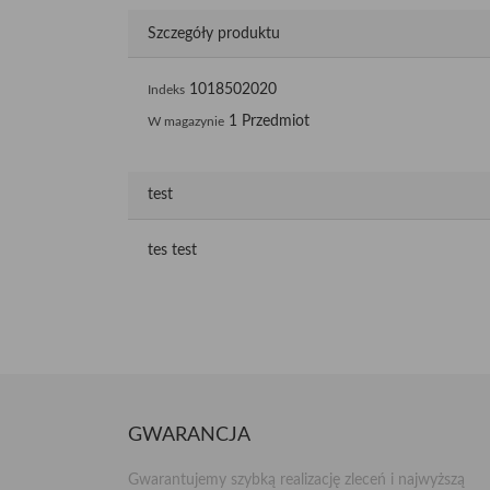
Szczegóły produktu
1018502020
Indeks
1 Przedmiot
W magazynie
test
tes test
GWARANCJA
Gwarantujemy szybką realizację zleceń i najwyższą