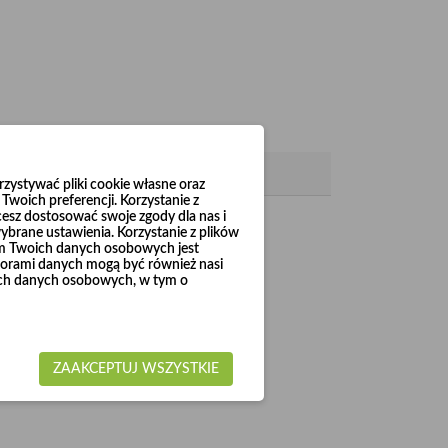
ystywać pliki cookie własne oraz
woich preferencji. Korzystanie z
cesz dostosować swoje zgody dla nas i
brane ustawienia. Korzystanie z plików
em Twoich danych osobowych jest
Ø3
Ø10
la średnic od
00 do
00).
rami danych mogą być również nasi
woich danych osobowych, w tym o
ZAAKCEPTUJ WSZYSTKIE