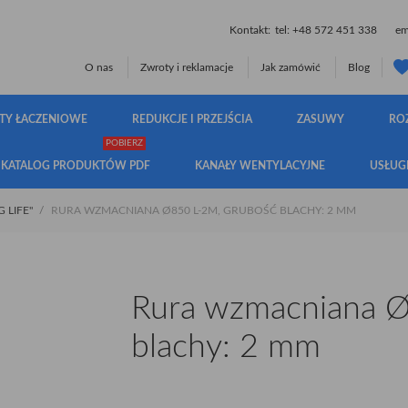
Kontakt:
tel:
+48 572 451 338
ema
O nas
Zwroty i reklamacje
Jak zamówić
Blog
TY ŁACZENIOWE
REDUKCJE I PRZEJŚCIA
ZASUWY
RO
POBIERZ
KATALOG PRODUKTÓW PDF
KANAŁY WENTYLACYJNE
USŁUG
 LIFE"
RURA WZMACNIANA Ø850 L-2M, GRUBOŚĆ BLACHY: 2 MM
Rura wzmacniana Ø
blachy: 2 mm