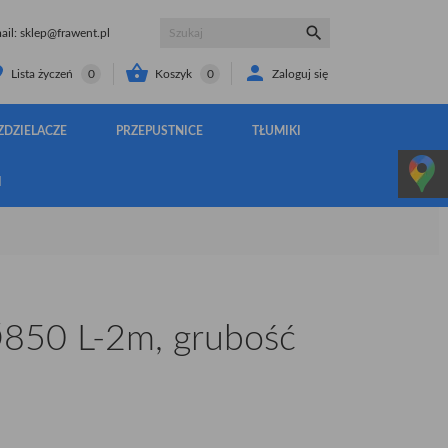

il:
sklep@frawent.pl


Koszyk
0
Zaloguj się
Lista życzeń
0
ZDZIELACZE
PRZEPUSTNICE
TŁUMIKI
I
850 L-2m, grubość