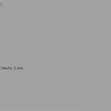
e
ć blachy: 2 mm.