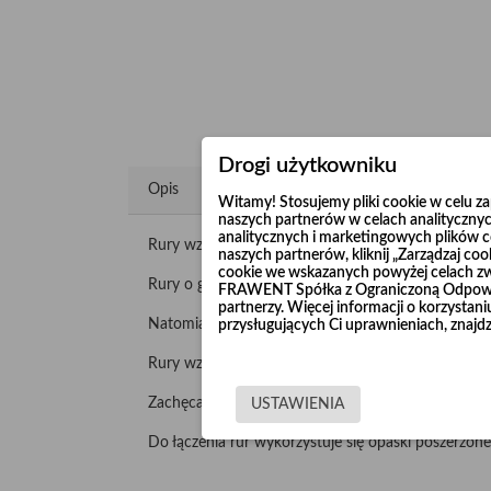
Drogi użytkowniku
Opis
Witamy! Stosujemy pliki cookie w celu 
naszych partnerów w celach analitycznyc
analitycznych i marketingowych plików co
Rury wzmacniane "Long Life" produkowane są z nie
naszych partnerów, kliknij „Zarządzaj c
cookie we wskazanych powyżej celach z
Rury o grubości blachy 2 mm produkujemy w odci
FRAWENT Spółka z Ograniczoną Odpowie
partnerzy. Więcej informacji o korzysta
Natomiast rury o grubości blachy 3 mm produkuje
przysługujących Ci uprawnieniach, znajdz
Rury wzmacniane malujemy lub cynkujemy galwanicz
Zachęcamy do składania zapytania o dostępność ru
USTAWIENIA
Do łączenia rur wykorzystuje się opaski poszerzone