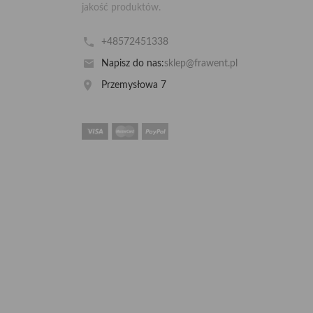
jakość produktów.
+48572451338
Napisz do nas:
sklep@frawent.pl
Przemysłowa 7