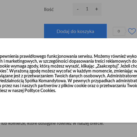
-
+
Ilość
Dodaj do koszyka
0
zapewnienia prawidłowego funkcjonowania serwisu. Możemy również wykorz
h i marketingowych, w szczególności dopasowania treści reklamowych do T
okie wymaga zgody, którą możesz wyrazić, klikając „Zaakceptuj”. Jeżeli ch
ścieralnej blachy czarnej o grubości 2 mm i 3 mm.
ookies”. Wyrażoną zgodę możesz wycofać w każdym momencie, zmieniając wy
wiązane jest z przetwarzaniem Twoich danych osobowych. Administrator
Ø1
Ø3
nkach 1 m (dla średnic od
00 do
00) oraz w odcinkach 1 m i 2 m (d
dzialnością Spółka Komandytowa. W pewnych przypadkach administrato
niu przez nas i naszych partnerów z plików cookie oraz o przetwarzaniu T
Ø2
Ø10
my w odcinkach 1 m i 2 m (dla średnic od
00 do
00).
iesz w naszej Polityce Cookies.
nie, według życzenia Klienta.
r, ponieważ jest do produkt wymagający większej obróbki.
 lub kołnierze, które dostępne również w naszej ofercie.