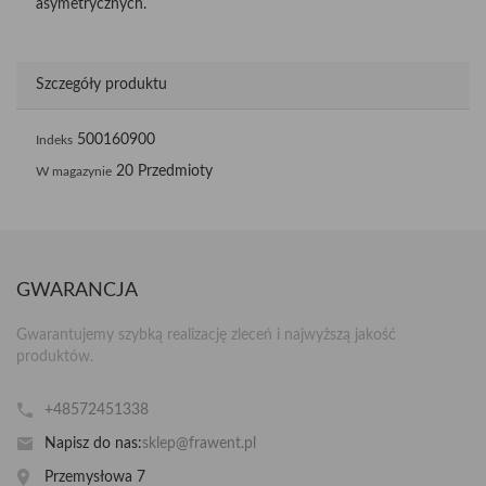
asymetrycznych.
Szczegóły produktu
500160900
Indeks
20 Przedmioty
W magazynie
GWARANCJA
Gwarantujemy szybką realizację zleceń i najwyższą jakość
produktów.
+48572451338
Napisz do nas:
sklep@frawent.pl
Przemysłowa 7