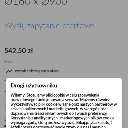
Ø160 x Ø900
Wyślij zapytanie ofertowe
542,50 zł
Brutto

Wyświetl historię cen produktu
Najniższa cena
542,50 zł
od
09.08.2026
dla tego produktu
Drogi użytkowniku
Redukcja symetryczna Ø160 x Ø900.
Witamy! Stosujemy pliki cookie w celu zapewnienia
prawidłowego funkcjonowania serwisu. Możemy również
wykorzystywać pliki cookie własne oraz naszych partnerów w
celach analitycznych i marketingowych, w szczególności
dopasowania treści reklamowych do Twoich preferencji.
Korzystanie z analitycznych i marketingowych plików cookie
Pośpiesz się! Tylko
20
sztuk w magazynie
wymaga zgody, którą możesz wyrazić, klikając „Zaakceptuj”.
Jeżeli chcesz dostosować swoje zgody dla nas i naszych