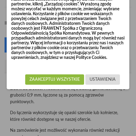
partnerów, kliknij „Zarządzaj cookies”. Wyrażoną zgodę
możesz wycofać w każdym momencie, zmieniając wybrane
ustawienia. Korzystanie z plików cookie we wskazanych
powyżej celach związane jest z przetwarzaniem Twoich
-
+
Ilość
danych osobowych. Administratorem Twoich danych
osobowych jest FRAWENT Spółka z Ograniczoną
Odpowiedzialnością Spółka Komandytowa. W pewnych
przypadkach administratorami danych mogą być również nasi
partnerzy. Więcej informacji o korzystaniu przez nas i naszych
Dodaj do koszyka
0
partnerów z plików cookie oraz o przetwarzaniu Twoich
danych osobowych, w tym o przysługujących Ci
uprawnieniach, znajdziesz w naszej Polityce Cookies.
Opis
ZAAKCEPTUJ WSZYSTKIE
USTAWIENIA
Redukcje symetryczne wykonujemy w zakresie średnic od
Ø80 x do Ø1000. Produkowane są z blachy galwanizowanej o
grubości 0,9 mm, łączone są za pomocą zgrzewów
punktowych.
Do łączenia wykorzystuje się opaski szerokie lub kołnierze,
które również dostępne są w naszej ofercie.
Na zamówienie jest możliwość wykonania również redukcji