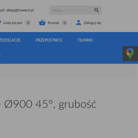

il:
sklep@frawent.pl


Koszyk
0
Zaloguj się
Lista życzeń
0
ZDZIELACZE
PRZEPUSTNICE
TŁUMIKI
I
 Ø900 45°, grubość