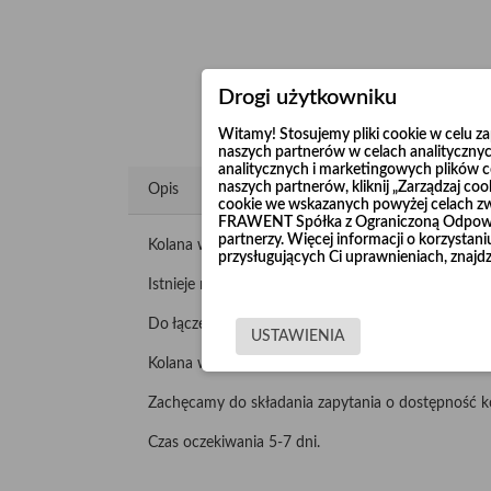
Drogi użytkowniku
Witamy! Stosujemy pliki cookie w celu 
naszych partnerów w celach analitycznyc
analitycznych i marketingowych plików co
naszych partnerów, kliknij „Zarządzaj c
Opis
cookie we wskazanych powyżej celach z
FRAWENT Spółka z Ograniczoną Odpowie
partnerzy. Więcej informacji o korzysta
Kolana wzmacniane "Long Life" produkujemy z nie
przysługujących Ci uprawnieniach, znajdz
Istnieje możliwość wykonania kolan 90° o promieni
Do łączenia wykorzystuje się opaski szerokie lub ko
USTAWIENIA
Kolana wzmacniane malujemy lub cynkujemy galwani
Zachęcamy do składania zapytania o dostępność k
Czas oczekiwania 5-7 dni.