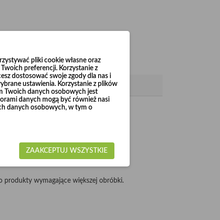
ystywać pliki cookie własne oraz
woich preferencji. Korzystanie z
cesz dostosować swoje zgody dla nas i
brane ustawienia. Korzystanie z plików
em Twoich danych osobowych jest
rami danych mogą być również nasi
woich danych osobowych, w tym o
 do Ø1000.
ZAAKCEPTUJ WSZYSTKIE
 produkty wymagające większej obróbki.