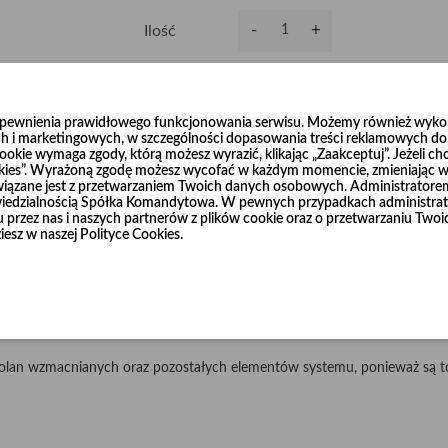
-
+
Ilość
Dodaj do koszyka
0
zapewnienia prawidłowego funkcjonowania serwisu. Możemy również wykorz
h i marketingowych, w szczególności dopasowania treści reklamowych do T
okie wymaga zgody, którą możesz wyrazić, klikając „Zaakceptuj”. Jeżeli ch
ookies”. Wyrażoną zgodę możesz wycofać w każdym momencie, zmieniając wy
wiązane jest z przetwarzaniem Twoich danych osobowych. Administrator
dzialnością Spółka Komandytowa. W pewnych przypadkach administrato
niu przez nas i naszych partnerów z plików cookie oraz o przetwarzaniu T
ścieralnej blachy czarnej o grubości 2 mm i 3 mm w średnicach od Ø120
iesz w naszej Polityce Cookies.
u R=3 x d.
łnierze, które również dostępne są w naszej ofercie.
cznie, według życzenia Klienta.
olan wzmacnianych oraz pozostałych elementów systemu, ponieważ są to