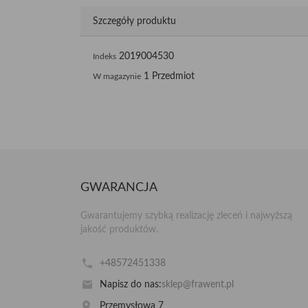
Szczegóły produktu
2019004530
Indeks
1 Przedmiot
W magazynie
GWARANCJA
Gwarantujemy szybką realizację zleceń i najwyższą
jakość produktów.
+48572451338
Napisz do nas:
sklep@frawent.pl
Przemysłowa 7