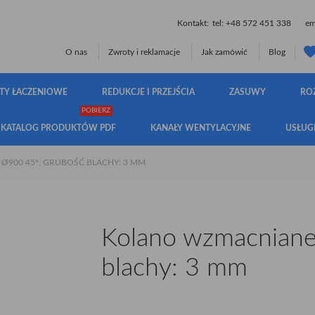
Kontakt:
tel:
+48 572 451 338
ema
O nas
Zwroty i reklamacje
Jak zamówić
Blog
TY ŁACZENIOWE
REDUKCJE I PRZEJŚCIA
ZASUWY
RO
POBIERZ
KATALOG PRODUKTÓW PDF
KANAŁY WENTYLACYJNE
USŁUG
900 45°, GRUBOŚĆ BLACHY: 3 MM
Kolano wzmacniane
blachy: 3 mm