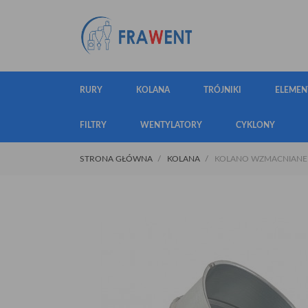
RURY
KOLANA
TRÓJNIKI
ELEMEN
FILTRY
WENTYLATORY
CYKLONY
STRONA GŁÓWNA
KOLANA
KOLANO WZMACNIANE Ø