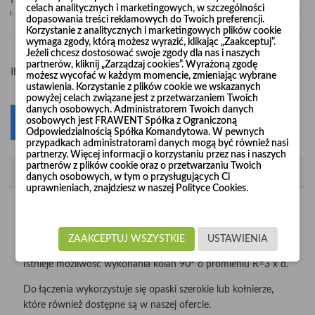
Pośpiesz się! Tylko
1
sztuk w magazynie
celach analitycznych i marketingowych, w szczególności
dopasowania treści reklamowych do Twoich preferencji.
Korzystanie z analitycznych i marketingowych plików cookie
wymaga zgody, którą możesz wyrazić, klikając „Zaakceptuj”.
Jeżeli chcesz dostosować swoje zgody dla nas i naszych
partnerów, kliknij „Zarządzaj cookies”. Wyrażoną zgodę
-
+
Ilość
możesz wycofać w każdym momencie, zmieniając wybrane
ustawienia. Korzystanie z plików cookie we wskazanych
powyżej celach związane jest z przetwarzaniem Twoich
danych osobowych. Administratorem Twoich danych
osobowych jest FRAWENT Spółka z Ograniczoną
Dodaj do koszyka
0
Odpowiedzialnością Spółka Komandytowa. W pewnych
przypadkach administratorami danych mogą być również nasi
partnerzy. Więcej informacji o korzystaniu przez nas i naszych
partnerów z plików cookie oraz o przetwarzaniu Twoich
Opis
danych osobowych, w tym o przysługujących Ci
uprawnieniach, znajdziesz w naszej Polityce Cookies.
Kolana wzmacniane "Long Life" produkujemy z nieścieralnej
blachy czarnej o grubości 2 mm i 3 mm w średnicach od
Ø120 do Ø1000.
ZAAKCEPTUJ WSZYSTKIE
USTAWIENIA
Istnieje możliwość wykonania kolan 90° o promieniu R=3 x d.
Do łączenia wykorzystuje się opaski szerokie lub kołnierze,
które również dostępne są w naszej ofercie.