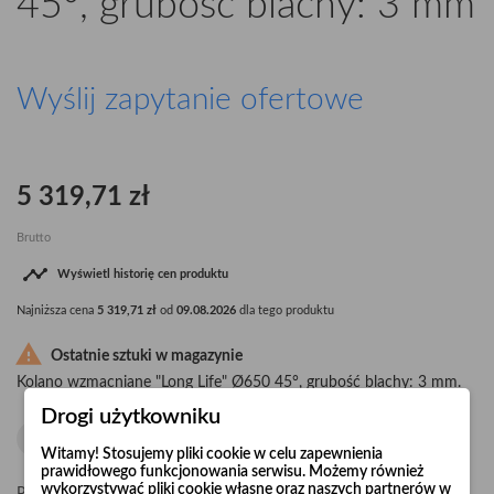
45°, grubość blachy: 3 mm
Wyślij zapytanie ofertowe
5 319,71 zł
Brutto

Wyświetl historię cen produktu
Najniższa cena
5 319,71 zł
od
09.08.2026
dla tego produktu

Ostatnie sztuki w magazynie
Kolano wzmacniane "Long Life" Ø650 45°, grubość blachy: 3 mm.
Drogi użytkowniku
Witamy! Stosujemy pliki cookie w celu zapewnienia
prawidłowego funkcjonowania serwisu. Możemy również
wykorzystywać pliki cookie własne oraz naszych partnerów w