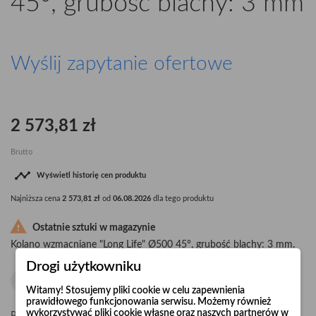
45°, grubość blachy: 3 mm
Wyślij zapytanie ofertowe
2 573,81 zł
Brutto

Wyświetl historię cen produktu
Najniższa cena
2 573,81 zł
od
06.08.2026
dla tego produktu

Ostatnie sztuki w magazynie
Kolano wzmacniane "Long Life" Ø500 45°, grubość blachy: 3 mm.
Drogi użytkowniku
Witamy! Stosujemy pliki cookie w celu zapewnienia
prawidłowego funkcjonowania serwisu. Możemy również
wykorzystywać pliki cookie własne oraz naszych partnerów w