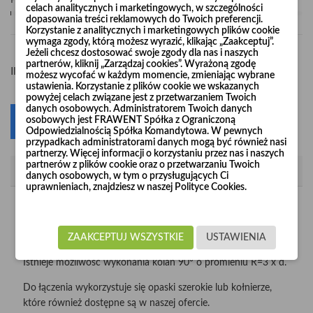
Pośpiesz się! Tylko
1
sztuk w magazynie
celach analitycznych i marketingowych, w szczególności
dopasowania treści reklamowych do Twoich preferencji.
Korzystanie z analitycznych i marketingowych plików cookie
wymaga zgody, którą możesz wyrazić, klikając „Zaakceptuj”.
Jeżeli chcesz dostosować swoje zgody dla nas i naszych
partnerów, kliknij „Zarządzaj cookies”. Wyrażoną zgodę
-
+
Ilość
możesz wycofać w każdym momencie, zmieniając wybrane
ustawienia. Korzystanie z plików cookie we wskazanych
powyżej celach związane jest z przetwarzaniem Twoich
danych osobowych. Administratorem Twoich danych
osobowych jest FRAWENT Spółka z Ograniczoną
Dodaj do koszyka
0
Odpowiedzialnością Spółka Komandytowa. W pewnych
przypadkach administratorami danych mogą być również nasi
partnerzy. Więcej informacji o korzystaniu przez nas i naszych
partnerów z plików cookie oraz o przetwarzaniu Twoich
Opis
danych osobowych, w tym o przysługujących Ci
uprawnieniach, znajdziesz w naszej Polityce Cookies.
Kolana wzmacniane "Long Life" produkujemy z nieścieralnej
blachy czarnej o grubości 2 mm i 3 mm w średnicach od
Ø120 do Ø1000.
ZAAKCEPTUJ WSZYSTKIE
USTAWIENIA
Istnieje możliwość wykonania kolan 90° o promieniu R=3 x d.
Do łączenia wykorzystuje się opaski szerokie lub kołnierze,
które również dostępne są w naszej ofercie.