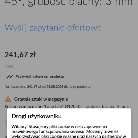
45°, grubość blachy: 3 mm
Wyślij zapytanie ofertowe
241,67 zł
Brutto

Wyświetl historię cen produktu
Najniższa cena
241,67 zł
od
08.08.2026
dla tego produktu

Ostatnie sztuki w magazynie
Kolano wzmacniane "Long Life" Ø120 45°, grubość blachy: 3 mm.
Drogi użytkowniku
Witamy! Stosujemy pliki cookie w celu zapewnienia
prawidłowego funkcjonowania serwisu. Możemy również
wykorzystywać pliki cookie własne oraz naszych partnerów w