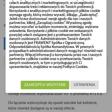
Pośpiesz się! Tylko
1
sztuk w magazynie
celach analitycznych i marketingowych, w szczególności
dopasowania treści reklamowych do Twoich preferencji.
Korzystanie z analitycznych i marketingowych plików cookie
wymaga zgody, którą możesz wyrazić, klikając „Zaakceptuj”.
Jeżeli chcesz dostosować swoje zgody dla nas i naszych
partnerów, kliknij „Zarządzaj cookies”. Wyrażoną zgodę
-
+
Ilość
możesz wycofać w każdym momencie, zmieniając wybrane
ustawienia. Korzystanie z plików cookie we wskazanych
powyżej celach związane jest z przetwarzaniem Twoich
danych osobowych. Administratorem Twoich danych
osobowych jest FRAWENT Spółka z Ograniczoną
Dodaj do koszyka
0
Odpowiedzialnością Spółka Komandytowa. W pewnych
przypadkach administratorami danych mogą być również nasi
partnerzy. Więcej informacji o korzystaniu przez nas i naszych
partnerów z plików cookie oraz o przetwarzaniu Twoich
Opis
danych osobowych, w tym o przysługujących Ci
uprawnieniach, znajdziesz w naszej Polityce Cookies.
Kolana wzmacniane "Long Life" produkujemy z nieścieralnej
blachy czarnej o grubości 2 mm i 3 mm w średnicach od
Ø120 do Ø1000.
ZAAKCEPTUJ WSZYSTKIE
USTAWIENIA
Istnieje możliwość wykonania kolan 90° o promieniu R=3 x d.
Do łączenia wykorzystuje się opaski szerokie lub kołnierze,
które również dostępne są w naszej ofercie.