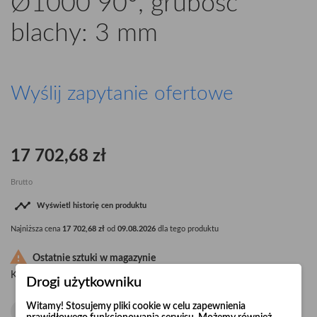
Ø1000 90°, grubość
blachy: 3 mm
Wyślij zapytanie ofertowe
17 702,68 zł
Brutto

Wyświetl historię cen produktu
Najniższa cena
17 702,68 zł
od
09.08.2026
dla tego produktu

Ostatnie sztuki w magazynie
Kolano wzmacniane "Long Life" Ø1000 90°, grubość blachy: 3 mm.
Drogi użytkowniku
Witamy! Stosujemy pliki cookie w celu zapewnienia