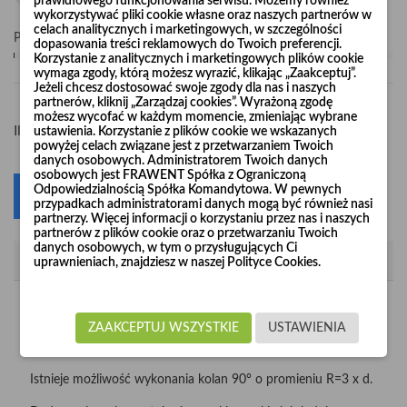
prawidłowego funkcjonowania serwisu. Możemy również
wykorzystywać pliki cookie własne oraz naszych partnerów w
celach analitycznych i marketingowych, w szczególności
Pośpiesz się! Tylko
1
sztuk w magazynie
dopasowania treści reklamowych do Twoich preferencji.
Korzystanie z analitycznych i marketingowych plików cookie
wymaga zgody, którą możesz wyrazić, klikając „Zaakceptuj”.
Jeżeli chcesz dostosować swoje zgody dla nas i naszych
partnerów, kliknij „Zarządzaj cookies”. Wyrażoną zgodę
możesz wycofać w każdym momencie, zmieniając wybrane
-
+
Ilość
ustawienia. Korzystanie z plików cookie we wskazanych
powyżej celach związane jest z przetwarzaniem Twoich
danych osobowych. Administratorem Twoich danych
osobowych jest FRAWENT Spółka z Ograniczoną
Odpowiedzialnością Spółka Komandytowa. W pewnych
Dodaj do koszyka
0
przypadkach administratorami danych mogą być również nasi
partnerzy. Więcej informacji o korzystaniu przez nas i naszych
partnerów z plików cookie oraz o przetwarzaniu Twoich
danych osobowych, w tym o przysługujących Ci
Opis
uprawnieniach, znajdziesz w naszej Polityce Cookies.
Kolana wzmacniane "Long Life" produkujemy z nieścieralnej
blachy czarnej o grubości 2 mm i 3 mm w średnicach od
ZAAKCEPTUJ WSZYSTKIE
USTAWIENIA
Ø120 do Ø1000.
Istnieje możliwość wykonania kolan 90° o promieniu R=3 x d.