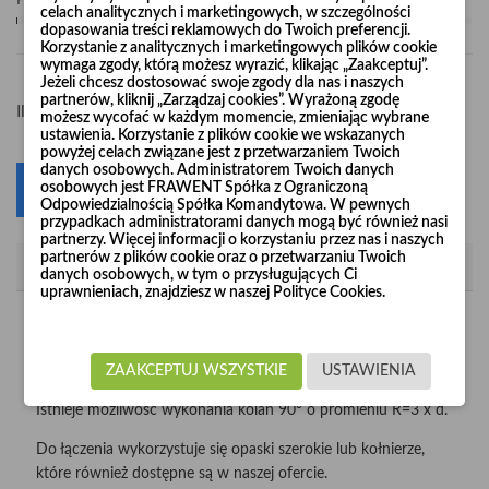
Pośpiesz się! Tylko
1
sztuk w magazynie
celach analitycznych i marketingowych, w szczególności
dopasowania treści reklamowych do Twoich preferencji.
Korzystanie z analitycznych i marketingowych plików cookie
wymaga zgody, którą możesz wyrazić, klikając „Zaakceptuj”.
Jeżeli chcesz dostosować swoje zgody dla nas i naszych
partnerów, kliknij „Zarządzaj cookies”. Wyrażoną zgodę
-
+
Ilość
możesz wycofać w każdym momencie, zmieniając wybrane
ustawienia. Korzystanie z plików cookie we wskazanych
powyżej celach związane jest z przetwarzaniem Twoich
danych osobowych. Administratorem Twoich danych
osobowych jest FRAWENT Spółka z Ograniczoną
Dodaj do koszyka
0
Odpowiedzialnością Spółka Komandytowa. W pewnych
przypadkach administratorami danych mogą być również nasi
partnerzy. Więcej informacji o korzystaniu przez nas i naszych
partnerów z plików cookie oraz o przetwarzaniu Twoich
Opis
danych osobowych, w tym o przysługujących Ci
uprawnieniach, znajdziesz w naszej Polityce Cookies.
Kolana wzmacniane "Long Life" produkujemy z nieścieralnej
blachy czarnej o grubości 2 mm i 3 mm w średnicach od
Ø120 do Ø1000.
ZAAKCEPTUJ WSZYSTKIE
USTAWIENIA
Istnieje możliwość wykonania kolan 90° o promieniu R=3 x d.
Do łączenia wykorzystuje się opaski szerokie lub kołnierze,
które również dostępne są w naszej ofercie.