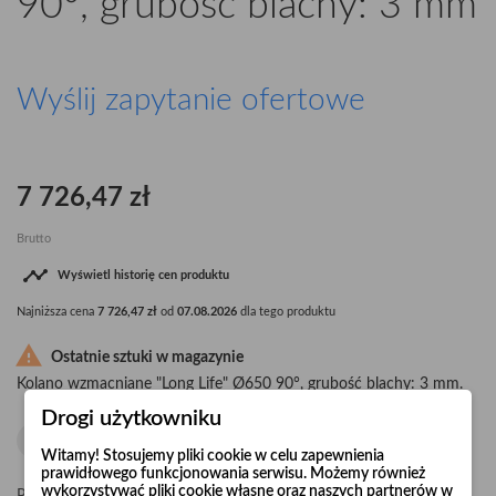
90°, grubość blachy: 3 mm
Wyślij zapytanie ofertowe
7 726,47 zł
Brutto

Wyświetl historię cen produktu
Najniższa cena
7 726,47 zł
od
07.08.2026
dla tego produktu

Ostatnie sztuki w magazynie
Kolano wzmacniane "Long Life" Ø650 90°, grubość blachy: 3 mm.
Drogi użytkowniku
Witamy! Stosujemy pliki cookie w celu zapewnienia
prawidłowego funkcjonowania serwisu. Możemy również
wykorzystywać pliki cookie własne oraz naszych partnerów w