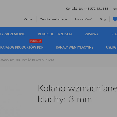
Kontakt:
tel:
+48 572 451 338
ema
O nas
Zwroty i reklamacje
Jak zamówić
Blog
TY ŁACZENIOWE
REDUKCJE I PRZEJŚCIA
ZASUWY
RO
POBIERZ
KATALOG PRODUKTÓW PDF
KANAŁY WENTYLACYJNE
USŁUG
600 90°, GRUBOŚĆ BLACHY: 3 MM
Kolano wzmacniane
blachy: 3 mm