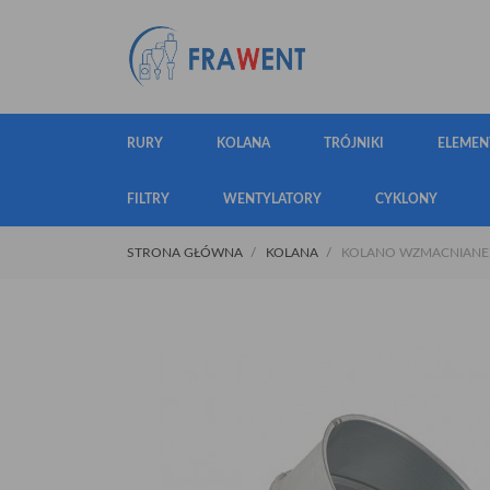
RURY
KOLANA
TRÓJNIKI
ELEMEN
FILTRY
WENTYLATORY
CYKLONY
STRONA GŁÓWNA
KOLANA
KOLANO WZMACNIANE Ø