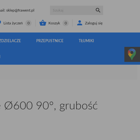

il:
sklep@frawent.pl


Koszyk
0
Zaloguj się
Lista życzeń
0
ZDZIELACZE
PRZEPUSTNICE
TŁUMIKI
I
 Ø600 90°, grubość