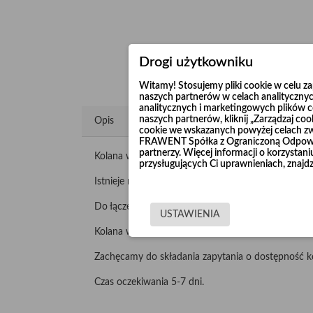
Drogi użytkowniku
Witamy! Stosujemy pliki cookie w celu 
naszych partnerów w celach analitycznyc
analitycznych i marketingowych plików co
naszych partnerów, kliknij „Zarządzaj c
Opis
cookie we wskazanych powyżej celach z
FRAWENT Spółka z Ograniczoną Odpowie
partnerzy. Więcej informacji o korzysta
Kolana wzmacniane "Long Life" produkujemy z nie
przysługujących Ci uprawnieniach, znajdz
Istnieje możliwość wykonania kolan 90° o promieni
Do łączenia wykorzystuje się opaski szerokie lub ko
USTAWIENIA
Kolana wzmacniane malujemy lub cynkujemy galwani
Zachęcamy do składania zapytania o dostępność k
Czas oczekiwania 5-7 dni.