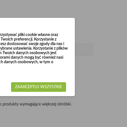
ystywać pliki cookie własne oraz
woich preferencji. Korzystanie z
cesz dostosować swoje zgody dla nas i
brane ustawienia. Korzystanie z plików
em Twoich danych osobowych jest
rami danych mogą być również nasi
woich danych osobowych, w tym o
 do Ø1000.
ZAAKCEPTUJ WSZYSTKIE
 produkty wymagające większej obróbki.