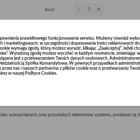
-
+
Ilość
Dodaj do koszyka
0
zapewnienia prawidłowego funkcjonowania serwisu. Możemy również wykorz
h i marketingowych, w szczególności dopasowania treści reklamowych do T
okie wymaga zgody, którą możesz wyrazić, klikając „Zaakceptuj”. Jeżeli ch
ookies”. Wyrażoną zgodę możesz wycofać w każdym momencie, zmieniając wy
wiązane jest z przetwarzaniem Twoich danych osobowych. Administrator
dzialnością Spółka Komandytowa. W pewnych przypadkach administrato
niu przez nas i naszych partnerów z plików cookie oraz o przetwarzaniu T
ścieralnej blachy czarnej o grubości 2 mm i 3 mm w średnicach od Ø120
iesz w naszej Polityce Cookies.
u R=3 x d.
łnierze, które również dostępne są w naszej ofercie.
cznie, według życzenia Klienta.
olan wzmacnianych oraz pozostałych elementów systemu, ponieważ są to