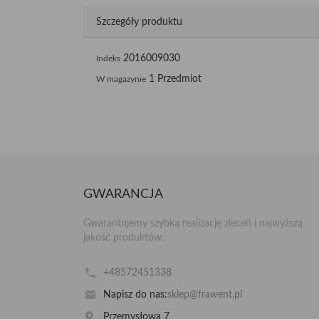
Szczegóły produktu
2016009030
Indeks
1 Przedmiot
W magazynie
GWARANCJA
Gwarantujemy szybką realizację zleceń i najwyższą
jakość produktów.
+48572451338
Napisz do nas:
sklep@frawent.pl
Przemysłowa 7