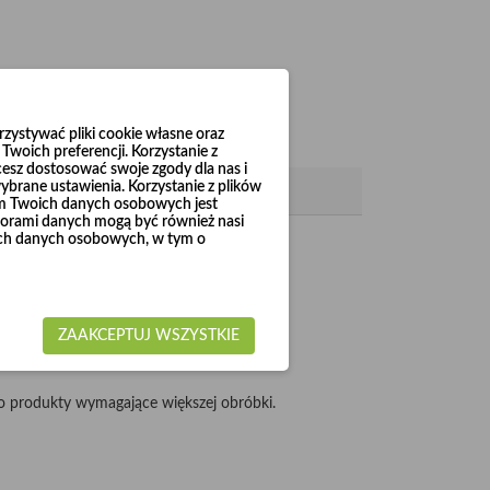
ystywać pliki cookie własne oraz
woich preferencji. Korzystanie z
cesz dostosować swoje zgody dla nas i
brane ustawienia. Korzystanie z plików
em Twoich danych osobowych jest
rami danych mogą być również nasi
woich danych osobowych, w tym o
 do Ø1000.
ZAAKCEPTUJ WSZYSTKIE
 produkty wymagające większej obróbki.