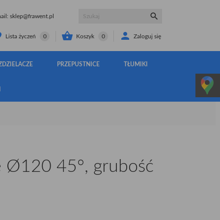

il:
sklep@frawent.pl


Koszyk
0
Zaloguj się
Lista życzeń
0
ZDZIELACZE
PRZEPUSTNICE
TŁUMIKI
I
 Ø120 45°, grubość