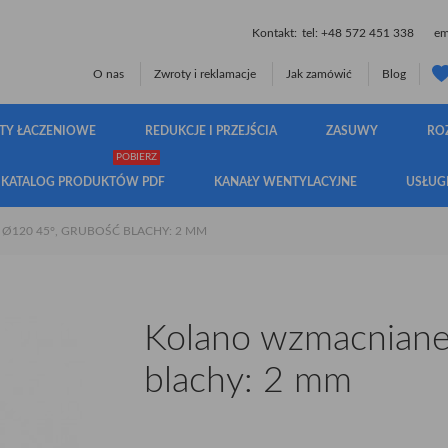
Kontakt:
tel:
+48 572 451 338
ema
O nas
Zwroty i reklamacje
Jak zamówić
Blog
TY ŁACZENIOWE
REDUKCJE I PRZEJŚCIA
ZASUWY
RO
POBIERZ
KATALOG PRODUKTÓW PDF
KANAŁY WENTYLACYJNE
USŁUG
120 45°, GRUBOŚĆ BLACHY: 2 MM
Kolano wzmacniane
blachy: 2 mm