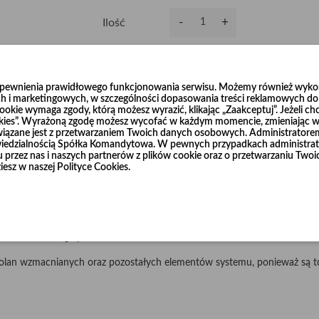
-
+
Ilość
Dodaj do koszyka
0
zapewnienia prawidłowego funkcjonowania serwisu. Możemy również wykorz
h i marketingowych, w szczególności dopasowania treści reklamowych do T
okie wymaga zgody, którą możesz wyrazić, klikając „Zaakceptuj”. Jeżeli ch
ookies”. Wyrażoną zgodę możesz wycofać w każdym momencie, zmieniając wy
wiązane jest z przetwarzaniem Twoich danych osobowych. Administrator
dzialnością Spółka Komandytowa. W pewnych przypadkach administrato
niu przez nas i naszych partnerów z plików cookie oraz o przetwarzaniu T
ścieralnej blachy czarnej o grubości 2 mm i 3 mm w średnicach od Ø120
iesz w naszej Polityce Cookies.
u R=3 x d.
łnierze, które również dostępne są w naszej ofercie.
cznie, według życzenia Klienta.
olan wzmacnianych oraz pozostałych elementów systemu, ponieważ są to