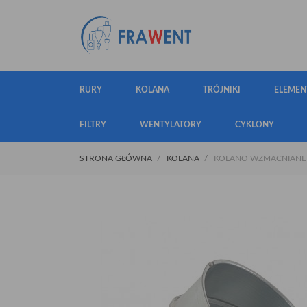
RURY
KOLANA
TRÓJNIKI
ELEMEN
FILTRY
WENTYLATORY
CYKLONY
STRONA GŁÓWNA
KOLANA
KOLANO WZMACNIANE Ø