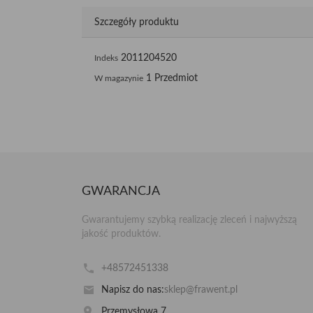
Szczegóły produktu
2011204520
Indeks
1 Przedmiot
W magazynie
GWARANCJA
Gwarantujemy szybką realizację zleceń i najwyższą
jakość produktów.
+48572451338
Napisz do nas:
sklep@frawent.pl
Przemysłowa 7