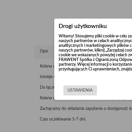
Drogi użytkowniku
Witamy! Stosujemy pliki cookie w celu 
naszych partnerów w celach analitycznyc
analitycznych i marketingowych plików co
naszych partnerów, kliknij „Zarządzaj c
Opis
cookie we wskazanych powyżej celach z
FRAWENT Spółka z Ograniczoną Odpowie
partnerzy. Więcej informacji o korzysta
Kolana wzmacniane "Long Life" produkujemy z nie
przysługujących Ci uprawnieniach, znajdz
Istnieje możliwość wykonania kolan 90° o promieni
Do łączenia wykorzystuje się opaski szerokie lub ko
USTAWIENIA
Kolana wzmacniane malujemy lub cynkujemy galwani
Zachęcamy do składania zapytania o dostępność k
Czas oczekiwania 5-7 dni.