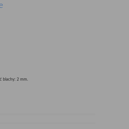
e
ść blachy: 2 mm.