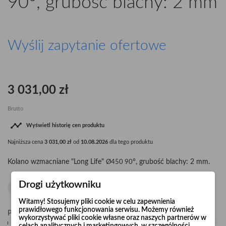
90°, grubość blachy: 2 mm
Wyślij zapytanie ofertowe
3 031,00 zł
Brutto

Wyświetl historię cen produktu
Najniższa cena
3 031,00 zł
od
10.08.2026
dla tego produktu
Kolano wzmacniane "Long Life"
°, grubość blachy: 2 mm.
Ø450 90
Drogi użytkowniku
Witamy! Stosujemy pliki cookie w celu zapewnienia
prawidłowego funkcjonowania serwisu. Możemy również
Pośpiesz się! Tylko
3
sztuk w magazynie
wykorzystywać pliki cookie własne oraz naszych partnerów w