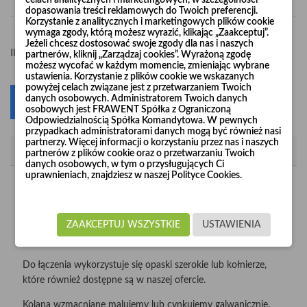
celach analitycznych i marketingowych, w szczególności
dopasowania treści reklamowych do Twoich preferencji.
Korzystanie z analitycznych i marketingowych plików cookie
wymaga zgody, którą możesz wyrazić, klikając „Zaakceptuj”.
Jeżeli chcesz dostosować swoje zgody dla nas i naszych
-
+
Ilość
partnerów, kliknij „Zarządzaj cookies”. Wyrażoną zgodę
możesz wycofać w każdym momencie, zmieniając wybrane
ustawienia. Korzystanie z plików cookie we wskazanych
powyżej celach związane jest z przetwarzaniem Twoich
danych osobowych. Administratorem Twoich danych
Dodaj do koszyka
0
osobowych jest FRAWENT Spółka z Ograniczoną
Odpowiedzialnością Spółka Komandytowa. W pewnych
przypadkach administratorami danych mogą być również nasi
partnerzy. Więcej informacji o korzystaniu przez nas i naszych
Opis
partnerów z plików cookie oraz o przetwarzaniu Twoich
danych osobowych, w tym o przysługujących Ci
uprawnieniach, znajdziesz w naszej Polityce Cookies.
Kolana wzmacniane "Long Life" produkujemy z nieścieralnej
blachy czarnej o grubości 2 mm i 3 mm w średnicach od
Ø120 do Ø1000.
ZAAKCEPTUJ WSZYSTKIE
USTAWIENIA
Istnieje możliwość wykonania kolan 90° o promieniu R=3 x d.
Do łączenia wykorzystuje się opaski szerokie lub kołnierze,
które również dostępne są w naszej ofercie.
Kolana wzmacniane malujemy lub cynkujemy galwanicznie,