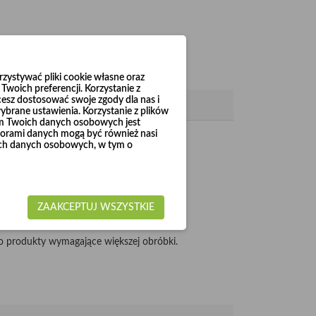
ystywać pliki cookie własne oraz
woich preferencji. Korzystanie z
cesz dostosować swoje zgody dla nas i
brane ustawienia. Korzystanie z plików
em Twoich danych osobowych jest
rami danych mogą być również nasi
 do Ø1000.
woich danych osobowych, w tym o
ZAAKCEPTUJ WSZYSTKIE
 produkty wymagające większej obróbki.