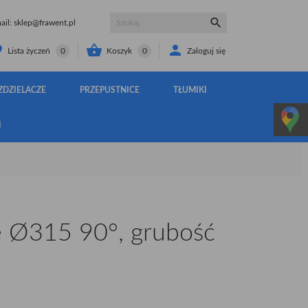

il:
sklep@frawent.pl


Koszyk
0
Zaloguj się
Lista życzeń
0
ZDZIELACZE
PRZEPUSTNICE
TŁUMIKI
I
 Ø315 90°, grubość