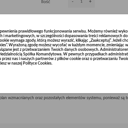
-
+
Ilość
Dodaj do koszyka
0
zapewnienia prawidłowego funkcjonowania serwisu. Możemy również wykorz
h i marketingowych, w szczególności dopasowania treści reklamowych do T
okie wymaga zgody, którą możesz wyrazić, klikając „Zaakceptuj”. Jeżeli ch
ookies”. Wyrażoną zgodę możesz wycofać w każdym momencie, zmieniając wy
wiązane jest z przetwarzaniem Twoich danych osobowych. Administrator
dzialnością Spółka Komandytowa. W pewnych przypadkach administrato
ścieralnej blachy czarnej o grubości 2 mm i 3 mm w średnicach od Ø120
niu przez nas i naszych partnerów z plików cookie oraz o przetwarzaniu T
iesz w naszej Polityce Cookies.
u R=3 x d.
łnierze, które również dostępne są w naszej ofercie.
cznie, według życzenia Klienta.
olan wzmacnianych oraz pozostałych elementów systemu, ponieważ są to