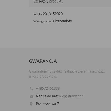
Szczegóły produktu
2013159020
Indeks
3 Przedmioty
W magazynie
GWARANCJA
Gwarantujemy szybką realizację zleceń i najwyższą
jakość produktów.
+48572451338
Napisz do nas:
sklep@frawent.pl
Przemysłowa 7