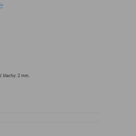
e
ść blachy: 2 mm.