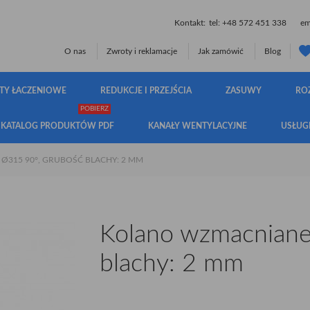
Kontakt:
tel:
+48 572 451 338
ema
O nas
Zwroty i reklamacje
Jak zamówić
Blog
TY ŁACZENIOWE
REDUKCJE I PRZEJŚCIA
ZASUWY
RO
POBIERZ
KATALOG PRODUKTÓW PDF
KANAŁY WENTYLACYJNE
USŁUG
315 90°, GRUBOŚĆ BLACHY: 2 MM
Kolano wzmacniane
blachy: 2 mm