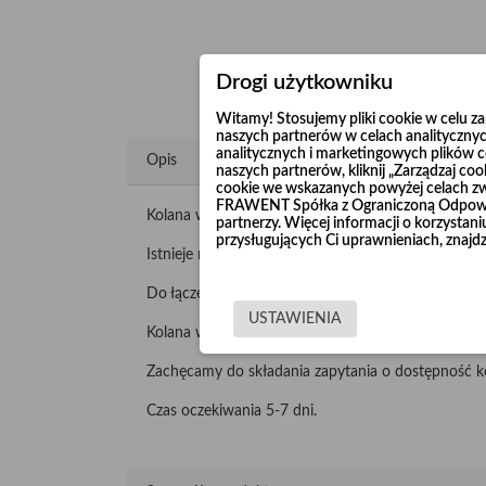
Drogi użytkowniku
Witamy! Stosujemy pliki cookie w celu 
naszych partnerów w celach analitycznyc
analitycznych i marketingowych plików co
Opis
naszych partnerów, kliknij „Zarządzaj c
cookie we wskazanych powyżej celach z
FRAWENT Spółka z Ograniczoną Odpowie
Kolana wzmacniane "Long Life" produkujemy z nie
partnerzy. Więcej informacji o korzysta
przysługujących Ci uprawnieniach, znajdz
Istnieje możliwość wykonania kolan 90° o promieni
Do łączenia wykorzystuje się opaski szerokie lub ko
USTAWIENIA
Kolana wzmacniane malujemy lub cynkujemy galwani
Zachęcamy do składania zapytania o dostępność k
Czas oczekiwania 5-7 dni.