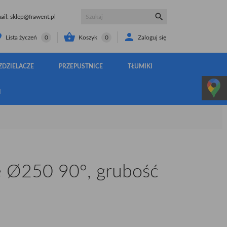

il:
sklep@frawent.pl


Koszyk
0
Zaloguj się
Lista życzeń
0
ZDZIELACZE
PRZEPUSTNICE
TŁUMIKI
I
 Ø250 90°, grubość