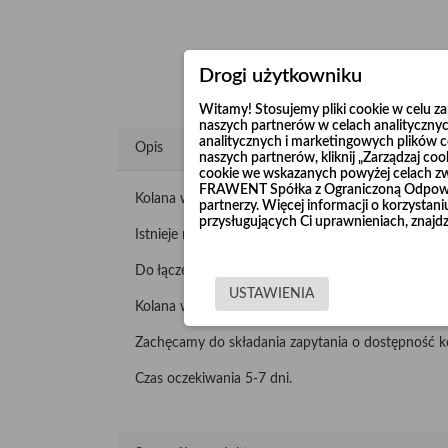
Drogi użytkowniku
Witamy! Stosujemy pliki cookie w celu 
naszych partnerów w celach analitycznyc
analitycznych i marketingowych plików co
Opis
naszych partnerów, kliknij „Zarządzaj c
cookie we wskazanych powyżej celach z
FRAWENT Spółka z Ograniczoną Odpowie
Kolana wzmacniane "Long Life" produkujemy z nie
partnerzy. Więcej informacji o korzysta
przysługujących Ci uprawnieniach, znajdz
Istnieje możliwość wykonania kolan 90° o promieni
Do łączenia wykorzystuje się opaski szerokie lub ko
USTAWIENIA
Kolana wzmacniane malujemy lub cynkujemy galwani
Zachęcamy do składania zapytania o dostępność k
Czas oczekiwania 5-7 dni.