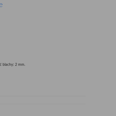
e
ść blachy: 2 mm.