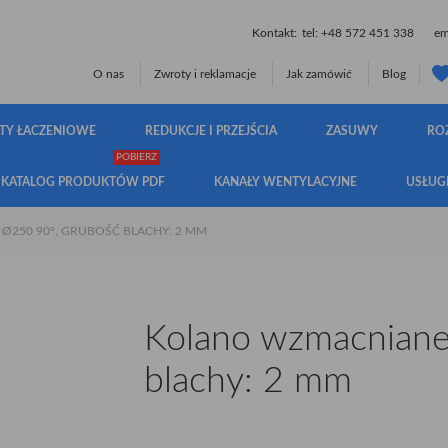
Kontakt:
tel:
+48 572 451 338
ema
O nas
Zwroty i reklamacje
Jak zamówić
Blog
TY ŁACZENIOWE
REDUKCJE I PRZEJŚCIA
ZASUWY
RO
POBIERZ
KATALOG PRODUKTÓW PDF
KANAŁY WENTYLACYJNE
USŁUG
250 90°, GRUBOŚĆ BLACHY: 2 MM
Kolano wzmacniane
blachy: 2 mm