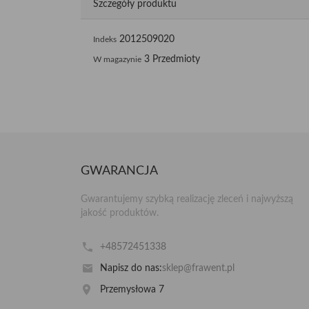
Szczegóły produktu
2012509020
Indeks
3 Przedmioty
W magazynie
GWARANCJA
Gwarantujemy szybką realizację zleceń i najwyższą
jakość produktów.
+48572451338
Napisz do nas:
sklep@frawent.pl
Przemysłowa 7