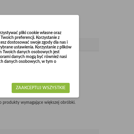
ystywać pliki cookie własne oraz
woich preferencji. Korzystanie z
cesz dostosować swoje zgody dla nas i
brane ustawienia. Korzystanie z plików
em Twoich danych osobowych jest
rami danych mogą być również nasi
 do Ø1000.
woich danych osobowych, w tym o
ZAAKCEPTUJ WSZYSTKIE
 produkty wymagające większej obróbki.