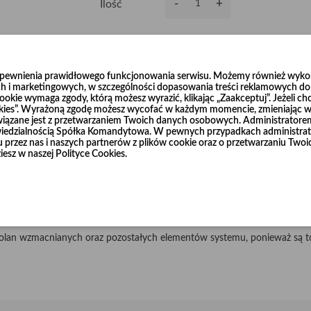
-
+
Ilość
Dodaj do koszyka
0
zapewnienia prawidłowego funkcjonowania serwisu. Możemy również wykorz
h i marketingowych, w szczególności dopasowania treści reklamowych do T
okie wymaga zgody, którą możesz wyrazić, klikając „Zaakceptuj”. Jeżeli ch
ookies”. Wyrażoną zgodę możesz wycofać w każdym momencie, zmieniając wy
wiązane jest z przetwarzaniem Twoich danych osobowych. Administrator
dzialnością Spółka Komandytowa. W pewnych przypadkach administrato
ścieralnej blachy czarnej o grubości 2 mm i 3 mm w średnicach od Ø120
niu przez nas i naszych partnerów z plików cookie oraz o przetwarzaniu T
iesz w naszej Polityce Cookies.
u R=3 x d.
łnierze, które również dostępne są w naszej ofercie.
cznie, według życzenia Klienta.
olan wzmacnianych oraz pozostałych elementów systemu, ponieważ są to