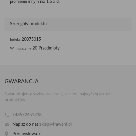
promieniu innym niż 1,5 x d.
Szczegóły produktu
20075015
Indeks
20 Przedmioty
W magazynie
GWARANCJA
Gwarantujemy szybką realizację zleceń i najwyższą jakość
produktów.
+48572451338
Napisz do nas:
sklep@frawent.pl
Przemysłowa 7