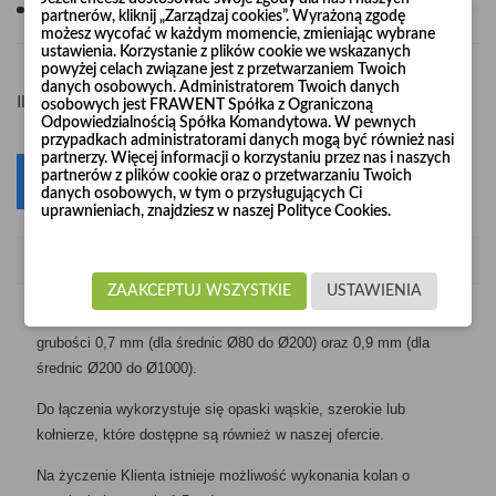
partnerów, kliknij „Zarządzaj cookies”. Wyrażoną zgodę
możesz wycofać w każdym momencie, zmieniając wybrane
ustawienia. Korzystanie z plików cookie we wskazanych
powyżej celach związane jest z przetwarzaniem Twoich
danych osobowych. Administratorem Twoich danych
-
+
Ilość
osobowych jest FRAWENT Spółka z Ograniczoną
Odpowiedzialnością Spółka Komandytowa. W pewnych
przypadkach administratorami danych mogą być również nasi
partnerzy. Więcej informacji o korzystaniu przez nas i naszych
partnerów z plików cookie oraz o przetwarzaniu Twoich
Dodaj do koszyka
0
danych osobowych, w tym o przysługujących Ci
uprawnieniach, znajdziesz w naszej Polityce Cookies.
Opis
ZAAKCEPTUJ WSZYSTKIE
USTAWIENIA
Kolana segmentowe produkujemy z blachy ocynkowanej o
grubości 0,7 mm (dla średnic Ø80 do Ø200) oraz 0,9 mm (dla
średnic Ø200 do Ø1000).
Do łączenia wykorzystuje się opaski wąskie, szerokie lub
kołnierze, które dostępne są również w naszej ofercie.
Na życzenie Klienta istnieje możliwość wykonania kolan o