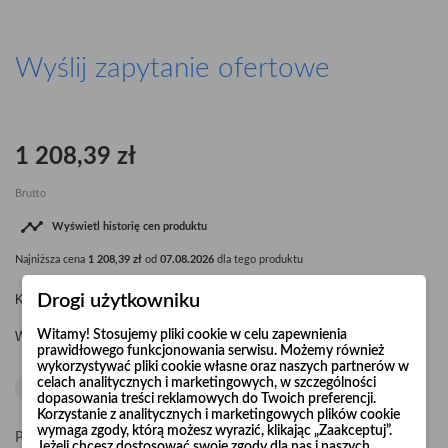
Wyślij zapytanie ofertowe
1 208,39 zł
Brutto

Wyświetl historię cen produktu
Najniższa cena
1 208,39 zł
od
07.08.2026
dla tego produktu
Drogi użytkowniku
Kolano segmentowe Ø750 15° R=1,5 x d
Witamy! Stosujemy pliki cookie w celu zapewnienia
Waga kolana: 6,2 kg.
prawidłowego funkcjonowania serwisu. Możemy również
wykorzystywać pliki cookie własne oraz naszych partnerów w
celach analitycznych i marketingowych, w szczególności
dopasowania treści reklamowych do Twoich preferencji.
Korzystanie z analitycznych i marketingowych plików cookie
wymaga zgody, którą możesz wyrazić, klikając „Zaakceptuj”.
Pośpiesz się! Tylko
20
sztuk w magazynie
Jeżeli chcesz dostosować swoje zgody dla nas i naszych