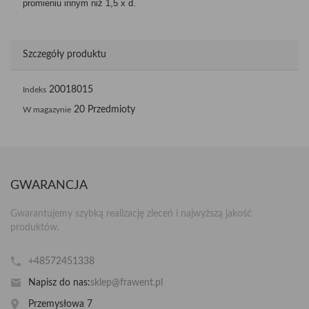
promieniu innym niż 1,5 x d.
Szczegóły produktu
20018015
Indeks
20 Przedmioty
W magazynie
GWARANCJA
Gwarantujemy szybką realizację zleceń i najwyższą jakość
produktów.
+48572451338
Napisz do nas:
sklep@frawent.pl
Przemysłowa 7