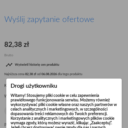
Wyślij zapytanie ofertowe
82,38 zł
Brutto

Wyświetl historię cen produktu
Najniższa cena
82,38 zł
od
06.08.2026
dla tego produktu
Drogi użytkowniku
Kolano segmentowe Ø180 15° R=1,5 x d
Witamy! Stosujemy pliki cookie w celu zapewnienia
Waga kolana: 0,40 kg.
prawidłowego funkcjonowania serwisu. Możemy również
wykorzystywać pliki cookie własne oraz naszych partnerów w
celach analitycznych i marketingowych, w szczególności
dopasowania treści reklamowych do Twoich preferencji.
Korzystanie z analitycznych i marketingowych plików cookie
wymaga zgody, którą możesz wyrazić, klikając „Zaakceptuj”.
Pośpiesz się! Tylko
20
sztuk w magazynie
Jeżeli chcesz dostosować swoje zgody dla nas i naszych