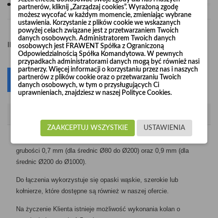
partnerów, kliknij „Zarządzaj cookies”. Wyrażoną zgodę
możesz wycofać w każdym momencie, zmieniając wybrane
ustawienia. Korzystanie z plików cookie we wskazanych
powyżej celach związane jest z przetwarzaniem Twoich
danych osobowych. Administratorem Twoich danych
-
+
Ilość
osobowych jest FRAWENT Spółka z Ograniczoną
Odpowiedzialnością Spółka Komandytowa. W pewnych
przypadkach administratorami danych mogą być również nasi
partnerzy. Więcej informacji o korzystaniu przez nas i naszych
partnerów z plików cookie oraz o przetwarzaniu Twoich
Dodaj do koszyka
0
danych osobowych, w tym o przysługujących Ci
uprawnieniach, znajdziesz w naszej Polityce Cookies.
Opis
ZAAKCEPTUJ WSZYSTKIE
USTAWIENIA
Kolana segmentowe produkujemy z blachy ocynkowanej o
grubości 0,7 mm (dla średnic Ø80 do Ø200) oraz 0,9 mm (dla
średnic Ø200 do Ø1000).
Do łączenia wykorzystuje się opaski wąskie, szerokie lub
kołnierze, które dostępne są również w naszej ofercie.
Na życzenie Klienta istnieje możliwość wykonania kolan o