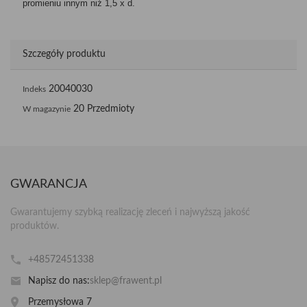
promieniu innym niż 1,5 x d.
Szczegóły produktu
20040030
Indeks
20 Przedmioty
W magazynie
GWARANCJA
Gwarantujemy szybką realizację zleceń i najwyższą jakość
produktów.
+48572451338
Napisz do nas:
sklep@frawent.pl
Przemysłowa 7