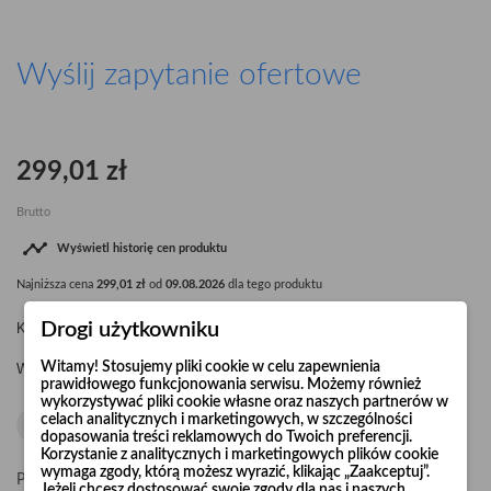
Wyślij zapytanie ofertowe
299,01 zł
Brutto

Wyświetl historię cen produktu
Najniższa cena
299,01 zł
od
09.08.2026
dla tego produktu
Drogi użytkowniku
Kolano segmentowe Ø400 30° R=1,5 x d
Witamy! Stosujemy pliki cookie w celu zapewnienia
Waga kolana: 2,55 kg.
prawidłowego funkcjonowania serwisu. Możemy również
wykorzystywać pliki cookie własne oraz naszych partnerów w
celach analitycznych i marketingowych, w szczególności
dopasowania treści reklamowych do Twoich preferencji.
Korzystanie z analitycznych i marketingowych plików cookie
wymaga zgody, którą możesz wyrazić, klikając „Zaakceptuj”.
Pośpiesz się! Tylko
20
sztuk w magazynie
Jeżeli chcesz dostosować swoje zgody dla nas i naszych