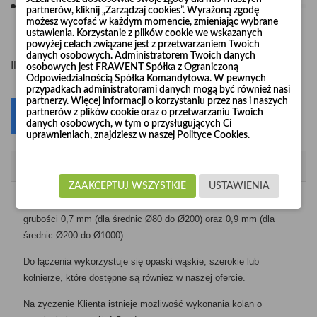
partnerów, kliknij „Zarządzaj cookies”. Wyrażoną zgodę
możesz wycofać w każdym momencie, zmieniając wybrane
ustawienia. Korzystanie z plików cookie we wskazanych
powyżej celach związane jest z przetwarzaniem Twoich
danych osobowych. Administratorem Twoich danych
-
+
Ilość
osobowych jest FRAWENT Spółka z Ograniczoną
Odpowiedzialnością Spółka Komandytowa. W pewnych
przypadkach administratorami danych mogą być również nasi
partnerzy. Więcej informacji o korzystaniu przez nas i naszych
partnerów z plików cookie oraz o przetwarzaniu Twoich
Dodaj do koszyka
0
danych osobowych, w tym o przysługujących Ci
uprawnieniach, znajdziesz w naszej Polityce Cookies.
Opis
ZAAKCEPTUJ WSZYSTKIE
USTAWIENIA
Kolana segmentowe produkujemy z blachy ocynkowanej o
grubości 0,7 mm (dla średnic Ø80 do Ø200) oraz 0,9 mm (dla
średnic Ø200 do Ø1000).
Do łączenia wykorzystuje się opaski wąskie, szerokie lub
kołnierze, które dostępne są również w naszej ofercie.
Na życzenie Klienta istnieje możliwość wykonania kolan o