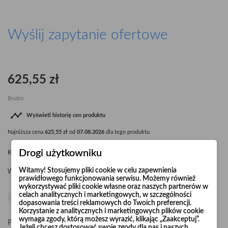
Wyślij zapytanie ofertowe
625,55 zł
Brutto

Wyświetl historię cen produktu
Najniższa cena
625,55 zł
od
07.08.2026
dla tego produktu
Drogi użytkowniku
Kolano segmentowe Ø450 45° R=1,5 x d
Witamy! Stosujemy pliki cookie w celu zapewnienia
Waga kolana: 6,0 kg.
prawidłowego funkcjonowania serwisu. Możemy również
wykorzystywać pliki cookie własne oraz naszych partnerów w
celach analitycznych i marketingowych, w szczególności
dopasowania treści reklamowych do Twoich preferencji.
Korzystanie z analitycznych i marketingowych plików cookie
wymaga zgody, którą możesz wyrazić, klikając „Zaakceptuj”.
Pośpiesz się! Tylko
20
sztuk w magazynie
Jeżeli chcesz dostosować swoje zgody dla nas i naszych