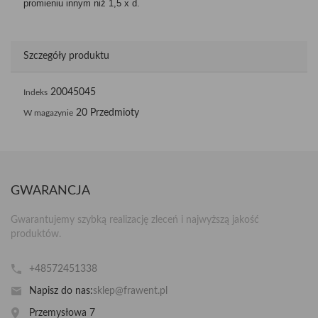
promieniu innym niż 1,5 x d.
Szczegóły produktu
20045045
Indeks
20 Przedmioty
W magazynie
GWARANCJA
Gwarantujemy szybką realizację zleceń i najwyższą jakość
produktów.
+48572451338
Napisz do nas:
sklep@frawent.pl
Przemysłowa 7