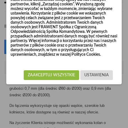
partnerów, kliknij „Zarządzaj cookies”. Wyrażoną zgodę
możesz wycofać w każdym momencie, zmieniając wybrane
ustawienia. Korzystanie z plików cookie we wskazanych
powyżej celach związane jest z przetwarzaniem Twoich
danych osobowych. Administratorem Twoich danych
-
+
Ilość
osobowych jest FRAWENT Spółka z Ograniczoną
Odpowiedzialnością Spółka Komandytowa. W pewnych
przypadkach administratorami danych mogą być również nasi
partnerzy. Więcej informacji o korzystaniu przez nas i naszych
partnerów z plików cookie oraz o przetwarzaniu Twoich
Dodaj do koszyka
0
danych osobowych, w tym o przysługujących Ci
uprawnieniach, znajdziesz w naszej Polityce Cookies.
Opis
ZAAKCEPTUJ WSZYSTKIE
USTAWIENIA
Kolana segmentowe produkujemy z blachy ocynkowanej o
grubości 0,7 mm (dla średnic Ø80 do Ø200) oraz 0,9 mm (dla
średnic Ø200 do Ø1000).
Do łączenia wykorzystuje się opaski wąskie, szerokie lub
kołnierze, które dostępne są również w naszej ofercie.
Na życzenie Klienta istnieje możliwość wykonania kolan o