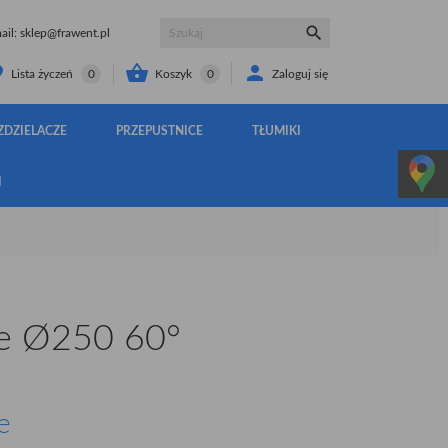

il:
sklep@frawent.pl


Koszyk
0
Zaloguj się
Lista życzeń
0
ZDZIELACZE
PRZEPUSTNICE
TŁUMIKI
I
e Ø250 60°
e