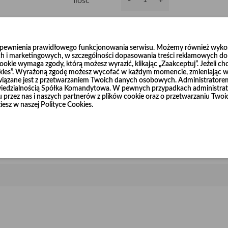
-
+
Ilość
Dodaj do koszyka
0
zapewnienia prawidłowego funkcjonowania serwisu. Możemy również wykorz
h i marketingowych, w szczególności dopasowania treści reklamowych do T
okie wymaga zgody, którą możesz wyrazić, klikając „Zaakceptuj”. Jeżeli ch
ookies”. Wyrażoną zgodę możesz wycofać w każdym momencie, zmieniając wy
wiązane jest z przetwarzaniem Twoich danych osobowych. Administrator
dzialnością Spółka Komandytowa. W pewnych przypadkach administrato
niu przez nas i naszych partnerów z plików cookie oraz o przetwarzaniu T
 o grubości 0,7 mm (dla średnic Ø80 do Ø200) oraz 0,9 mm (dla średnic Ø
iesz w naszej Polityce Cookies.
lub kołnierze, które dostępne są również w naszej ofercie.
an o promieniu innym niż 1,5 x d.