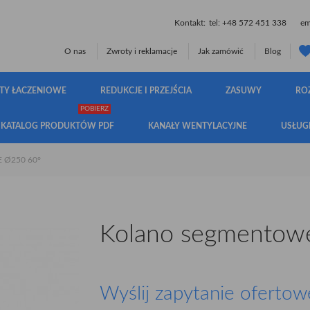
Kontakt:
tel:
+48 572 451 338
ema
O nas
Zwroty i reklamacje
Jak zamówić
Blog
TY ŁACZENIOWE
REDUKCJE I PRZEJŚCIA
ZASUWY
RO
POBIERZ
KATALOG PRODUKTÓW PDF
KANAŁY WENTYLACYJNE
USŁUG
Ø250 60°
Kolano segmentow
Wyślij zapytanie ofertow