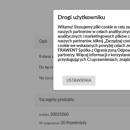
Drogi użytkowniku
Witamy! Stosujemy pliki cookie w celu 
naszych partnerów w celach analitycznyc
analitycznych i marketingowych plików co
naszych partnerów, kliknij „Zarządzaj c
Opis
cookie we wskazanych powyżej celach z
FRAWENT Spółka z Ograniczoną Odpowie
partnerzy. Więcej informacji o korzysta
Kolana segmentowe produkujemy z blachy ocynkowanej
przysługujących Ci uprawnieniach, znajdz
Do łączenia wykorzystuje się opaski wąskie, szerokie 
Na życzenie Klienta istnieje możliwość wykonania kol
USTAWIENIA
Szczegóły produktu
20025060
Indeks
20 Przedmioty
W magazynie