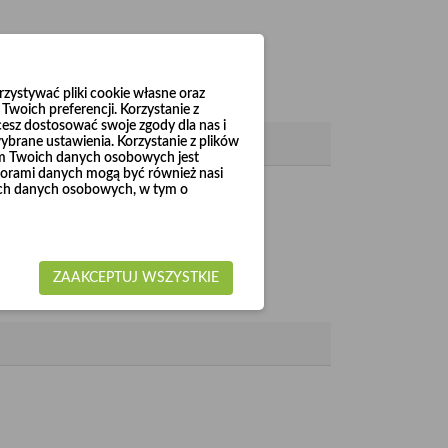
ystywać pliki cookie własne oraz
woich preferencji. Korzystanie z
cesz dostosować swoje zgody dla nas i
brane ustawienia. Korzystanie z plików
em Twoich danych osobowych jest
rami danych mogą być również nasi
woich danych osobowych, w tym o
200 do Ø1000).
ZAAKCEPTUJ WSZYSTKIE