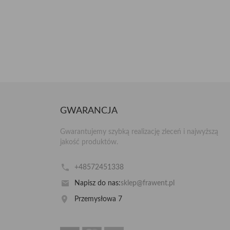
GWARANCJA
Gwarantujemy szybką realizację zleceń i najwyższą
jakość produktów.
+48572451338
Napisz do nas:
sklep@frawent.pl
Przemysłowa 7