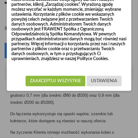
partnerów, kliknij „Zarządzaj cookies”. Wyrażoną zgodę
możesz wycofać w każdym momencie, zmieniając wybrane
ustawienia. Korzystanie z plików cookie we wskazanych
powyżej celach związane jest z przetwarzaniem Twoich
danych osobowych. Administratorem Twoich danych
-
+
Ilość
osobowych jest FRAWENT Spółka z Ograniczoną
Odpowiedzialnością Spółka Komandytowa. W pewnych
przypadkach administratorami danych mogą być również nasi
partnerzy. Więcej informacji o korzystaniu przez nas i naszych
partnerów z plików cookie oraz o przetwarzaniu Twoich
Dodaj do koszyka
0
danych osobowych, w tym o przysługujących Ci
uprawnieniach, znajdziesz w naszej Polityce Cookies.
Opis
ZAAKCEPTUJ WSZYSTKIE
USTAWIENIA
Kolana segmentowe produkujemy z blachy ocynkowanej o
grubości 0,7 mm (dla średnic Ø80 do Ø200) oraz 0,9 mm (dla
średnic Ø200 do Ø1000).
Do łączenia wykorzystuje się opaski wąskie, szerokie lub
kołnierze, które dostępne są również w naszej ofercie.
Na życzenie Klienta istnieje możliwość wykonania kolan o