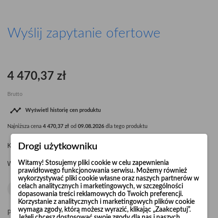
Wyślij zapytanie ofertowe
4 470,37 zł
Brutto

Wyświetl historię cen produktu
Najniższa cena
4 470,37 zł
od
09.08.2026
dla tego produktu
Drogi użytkowniku
Kolano segmentowe Ø1000 90° R=1,5 x d
Witamy! Stosujemy pliki cookie w celu zapewnienia
Waga kolana: 59,0 kg.
prawidłowego funkcjonowania serwisu. Możemy również
wykorzystywać pliki cookie własne oraz naszych partnerów w
celach analitycznych i marketingowych, w szczególności
dopasowania treści reklamowych do Twoich preferencji.
Korzystanie z analitycznych i marketingowych plików cookie
wymaga zgody, którą możesz wyrazić, klikając „Zaakceptuj”.
Pośpiesz się! Tylko
20
sztuk w magazynie
Jeżeli chcesz dostosować swoje zgody dla nas i naszych