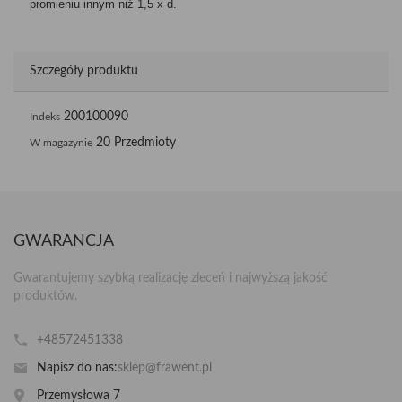
promieniu innym niż 1,5 x d.
Szczegóły produktu
200100090
Indeks
20 Przedmioty
W magazynie
GWARANCJA
Gwarantujemy szybką realizację zleceń i najwyższą jakość
produktów.
+48572451338
Napisz do nas:
sklep@frawent.pl
Przemysłowa 7