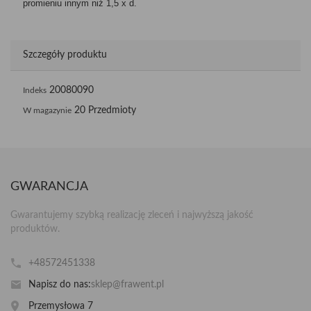
promieniu innym niż 1,5 x d.
Szczegóły produktu
20080090
Indeks
20 Przedmioty
W magazynie
GWARANCJA
Gwarantujemy szybką realizację zleceń i najwyższą jakość
produktów.
+48572451338
Napisz do nas:
sklep@frawent.pl
Przemysłowa 7