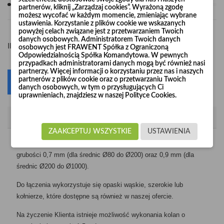
partnerów, kliknij „Zarządzaj cookies”. Wyrażoną zgodę
możesz wycofać w każdym momencie, zmieniając wybrane
ustawienia. Korzystanie z plików cookie we wskazanych
powyżej celach związane jest z przetwarzaniem Twoich
danych osobowych. Administratorem Twoich danych
-
+
Ilość
osobowych jest FRAWENT Spółka z Ograniczoną
Odpowiedzialnością Spółka Komandytowa. W pewnych
przypadkach administratorami danych mogą być również nasi
partnerzy. Więcej informacji o korzystaniu przez nas i naszych
partnerów z plików cookie oraz o przetwarzaniu Twoich
Dodaj do koszyka
0
danych osobowych, w tym o przysługujących Ci
uprawnieniach, znajdziesz w naszej Polityce Cookies.
Opis
ZAAKCEPTUJ WSZYSTKIE
USTAWIENIA
Kolana segmentowe produkujemy z blachy ocynkowanej o
grubości 0,7 mm (dla średnic Ø80 do Ø200) oraz 0,9 mm (dla
średnic Ø200 do Ø1000).
Do łączenia wykorzystuje się opaski wąskie, szerokie lub
kołnierze, które dostępne są również w naszej ofercie.
Na życzenie Klienta istnieje możliwość wykonania kolan o