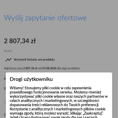
Wyślij zapytanie ofertowe
2 807,34 zł
Brutto

Wyświetl historię cen produktu
Najniższa cena
2 807,34 zł
od
07.08.2026
dla tego produktu
Drogi użytkowniku
Kolano segmentowe Ø800 90° R=1,5 x d
Witamy! Stosujemy pliki cookie w celu zapewnienia
Waga kolana: 37,5 kg.
prawidłowego funkcjonowania serwisu. Możemy również
wykorzystywać pliki cookie własne oraz naszych partnerów w
celach analitycznych i marketingowych, w szczególności
dopasowania treści reklamowych do Twoich preferencji.
Korzystanie z analitycznych i marketingowych plików cookie
wymaga zgody, którą możesz wyrazić, klikając „Zaakceptuj”.
Pośpiesz się! Tylko
20
sztuk w magazynie
Jeżeli chcesz dostosować swoje zgody dla nas i naszych