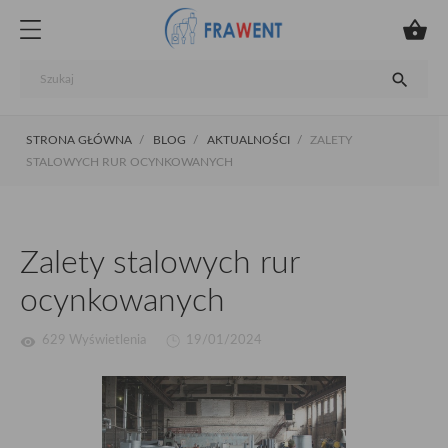


STRONA GŁÓWNA
BLOG
AKTUALNOŚCI
ZALETY
STALOWYCH RUR OCYNKOWANYCH
Zalety stalowych rur
ocynkowanych
visibility
629 Wyświetlenia
19/01/2024