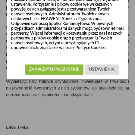
elektryczności statycznej
. Dzięki temu system transportu
ustawienia. Korzystanie z plików cookie we wskazanych
pneumatycznego wykonany z takich rur jest skutecznie chroniony
powyżej celach związane jest z przetwarzaniem Twoich
danych osobowych. Administratorem Twoich danych
przed ewentualnymi wyładowaniami.
osobowych jest FRAWENT Spółka z Ograniczoną
Odpowiedzialnością Spółka Komandytowa. W pewnych
Modułowa budowa rur stalowych ocynkowanych sprawia, że
przypadkach administratorami danych mogą być również nasi
partnerzy. Więcej informacji o korzystaniu przez nas i naszych
tworzą one łatwy do zmontowania system. Szybkość i wygoda
partnerów z plików cookie oraz o przetwarzaniu Twoich
montażu pozwala na skonstruowanie niemal każdej instalacji, a
danych osobowych, w tym o przysługujących Ci
uprawnieniach, znajdziesz w naszej Polityce Cookies.
łatwość łączenia elementów na opaski umożliwia proste i szybkie
rozbudowywanie lub modyfikowanie systemu. Szczelność
połączeń gwarantuje wydajne i efektywne działanie każdej
instalacji.
ZAAKCEPTUJ WSZYSTKIE
USTAWIENIA
Wybierając rury stalowe ocynkowane, inwestujesz w trwałość i
niezawodność tworzonych z nich systemów, co przekłada się na
oszczędności oraz bezpieczeństwo eksploatacji.
LIKE THIS