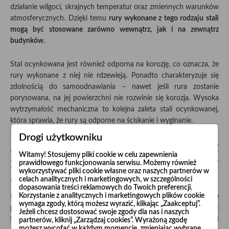
działanie wilgoci, skrajnych temperatur oraz zmiennych warunków
atmosferycznych. Dzięki temu
rury wykonane z tego rodzaju stali
mogą być stosowane zarówno wewnątrz, jak i na zewnątrz
budynków
.
Stal ocynkowana jest również odporna na korozję, co oznacza, że
rury wykonane z niej nie rdzewieją. Ponadto charakteryzuje się
zdolnością do samoodnawiania – nawet jeśli rura zostanie
porysowana, na jej powierzchni nie rozwinie się korozja. Wysoka
wytrzymałość mechaniczna to kolejna zaleta stali ocynkowanej,
która sprawia, że rury są odporne na ściskanie i wyginanie.
Drogi użytkowniku
Jakie korzyści wynikają z
Witamy! Stosujemy pliki cookie w celu zapewnienia
zastosowania stalowych rur
prawidłowego funkcjonowania serwisu. Możemy również
wykorzystywać pliki cookie własne oraz naszych partnerów w
ocynkowanych?
celach analitycznych i marketingowych, w szczególności
dopasowania treści reklamowych do Twoich preferencji.
Korzystanie z analitycznych i marketingowych plików cookie
Rury stalowe ocynkowane
oferują wiele korzyści, które
wymaga zgody, którą możesz wyrazić, klikając „Zaakceptuj”.
przekładają się na ich szerokie zastosowanie. Jednym z atutów jest
Jeżeli chcesz dostosować swoje zgody dla nas i naszych
fakt, że
materiał ten dobrze odprowadza wytworzone ładunki
partnerów, kliknij „Zarządzaj cookies”. Wyrażoną zgodę
możesz wycofać w każdym momencie, zmieniając wybrane