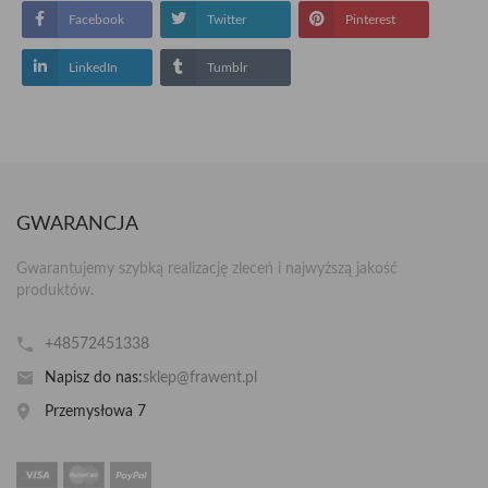
Facebook
Twitter
Pinterest
LinkedIn
Tumblr
GWARANCJA
Gwarantujemy szybką realizację zleceń i najwyższą jakość
produktów.
+48572451338
Napisz do nas:
sklep@frawent.pl
Przemysłowa 7