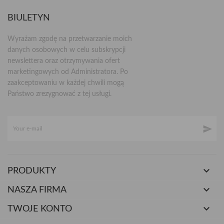
BIULETYN
Wyrażam zgodę na przetwarzanie moich
danych osobowych w celu subskrypcji
newslettera oraz otrzymywania ofert
marketingowych od Administratora. Po
zaakceptowaniu w każdej chwili mogą
Państwo zrezygnować z tej usługi.


PRODUKTY

NASZA FIRMA

TWOJE KONTO