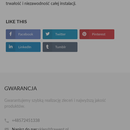
trwałość i niezawodność całej instalacji.
LIKE THIS
Facebook
Twitter
Pinterest
LinkedIn
Tumblr
GWARANCJA
Gwarantujemy szybką realizację zleceń i najwyższą jakość
produktów.
+48572451338
Napisz do nas:
sklep@frawent.pl