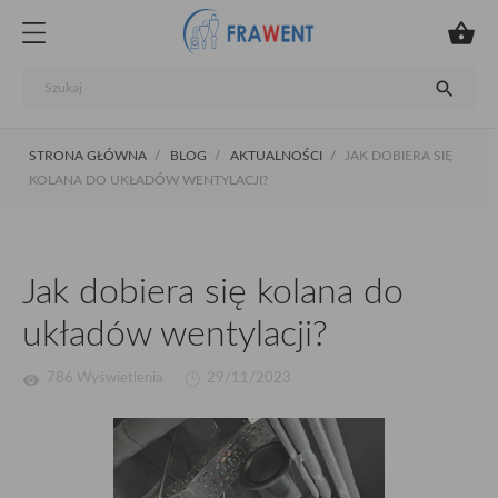


STRONA GŁÓWNA
BLOG
AKTUALNOŚCI
JAK DOBIERA SIĘ
KOLANA DO UKŁADÓW WENTYLACJI?
Jak dobiera się kolana do
układów wentylacji?
visibility
786 Wyświetlenia
29/11/2023