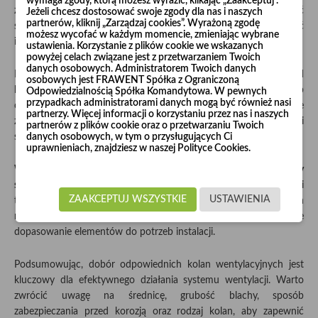
wymaga zgody, którą możesz wyrazić, klikając „Zaakceptuj”.
zastosowania niestandardowych wymiarów warto skontaktować
Jeżeli chcesz dostosować swoje zgody dla nas i naszych
partnerów, kliknij „Zarządzaj cookies”. Wyrażoną zgodę
się z producentem lub sprzedawcą, aby przygotować
możesz wycofać w każdym momencie, zmieniając wybrane
indywidualny zestaw kolan wzmacnianych.
ustawienia. Korzystanie z plików cookie we wskazanych
powyżej celach związane jest z przetwarzaniem Twoich
danych osobowych. Administratorem Twoich danych
Kolejnym czynnikiem jest sposób zabezpieczania kolan przed
osobowych jest FRAWENT Spółka z Ograniczoną
korozją i uszkodzeniami mechanicznymi. Malowanie lub
Odpowiedzialnością Spółka Komandytowa. W pewnych
przypadkach administratorami danych mogą być również nasi
cynkowanie galwaniczne to dwa popularne rozwiązania, które
partnerzy. Więcej informacji o korzystaniu przez nas i naszych
zapewniają wysoką odporność na niekorzystne czynniki
partnerów z plików cookie oraz o przetwarzaniu Twoich
danych osobowych, w tym o przysługujących Ci
środowiska.
uprawnieniach, znajdziesz w naszej Polityce Cookies.
Warto również zwrócić uwagę na rodzaj kolan - tłoczone czy
segmentowe.
Tłoczone kolana to gwarancja wysokiej jakości i
ZAAKCEPTUJ WSZYSTKIE
USTAWIENIA
trwałości. W ofercie dostępne są kolana o różnych stopniach
nachylenia - 15°, 30°, 45° i 90° - co pozwala na precyzyjne
dopasowanie elementów do potrzeb instalacji.
Podsumowując, dobór odpowiednich kolan wentylacyjnych jest
kluczowy dla efektywnego działania systemu wentylacji. Warto
zwrócić uwagę na średnicę, grubość blachy, sposób
zabezpieczania przed korozją oraz rodzaj kolan, aby zapewnić