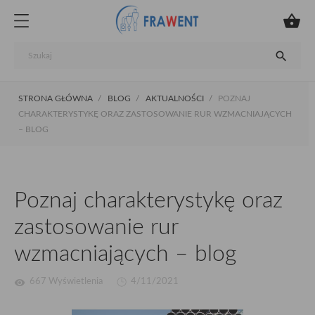


STRONA GŁÓWNA
BLOG
AKTUALNOŚCI
POZNAJ
CHARAKTERYSTYKĘ ORAZ ZASTOSOWANIE RUR WZMACNIAJĄCYCH
– BLOG
Poznaj charakterystykę oraz
zastosowanie rur
wzmacniających – blog
visibility
667 Wyświetlenia
4/11/2021