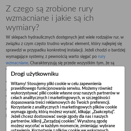
Z czego są zrobione rury
wzmacniane i jakie są ich
wymiary?
W sklepach hydraulicznych dostępnych jest wiele rodzajów rur, w
związku z czym często trudno wybrać element, który najlepiej się
sprawdzi w przypadku konkretnej instalacji. Jeżeli chodzi o bardziej
wymagające systemy, z pewnością warto sięgać po
rury
wzmacniane
. Charakteryzują się przede wszystkim tym, że są
wykonane z blachy nieścieralnej czarnej
o grubości 2 mm i 3 mm.
Drogi użytkowniku
W zależności od potrzeb można wybrać rury w odcinkach 1 m
Witamy! Stosujemy pliki cookie w celu zapewnienia
prawidłowego funkcjonowania serwisu. Możemy również
albo 2 m. Aby je ze sobą łączyć, konieczne jest zastosowanie
wykorzystywać pliki cookie własne oraz naszych partnerów w
obejm poszerzonych i kołnierzy. Jeśli konkretna instalacja jest
celach analitycznych i marketingowych, w szczególności
szczególnie wymagająca, to rury wzmacniane
można dodatkowo
dopasowania treści reklamowych do Twoich preferencji.
Korzystanie z analitycznych i marketingowych plików cookie
ocynkować
galwanicznie. Oprócz tego istnieje również możliwość
wymaga zgody, którą możesz wyrazić, klikając „Zaakceptuj”.
pomalowania ich farbą.
Jeżeli chcesz dostosować swoje zgody dla nas i naszych
partnerów, kliknij „Zarządzaj cookies”. Wyrażoną zgodę
możesz wycofać w każdym momencie, zmieniając wybrane
Do czego można wykorzystywać
ustawienia. Korzystanie z plików cookie we wskazanych