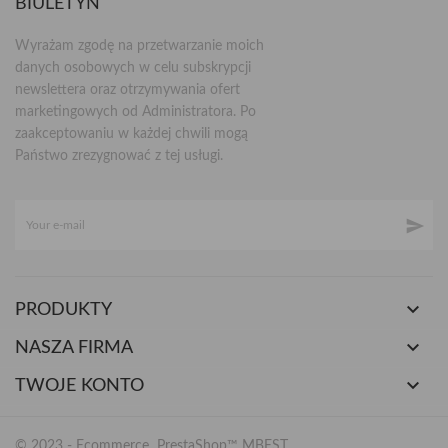
BIULETYN
Wyrażam zgodę na przetwarzanie moich
danych osobowych w celu subskrypcji
newslettera oraz otrzymywania ofert
marketingowych od Administratora. Po
zaakceptowaniu w każdej chwili mogą
Państwo zrezygnować z tej usługi.


PRODUKTY

NASZA FIRMA

TWOJE KONTO
© 2023 - Ecommerce PrestaShop™
MBEST