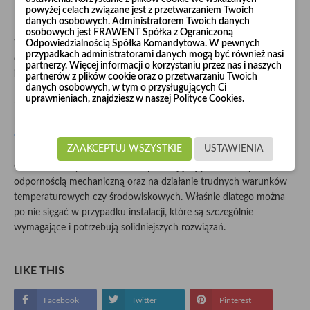
powyżej celach związane jest z przetwarzaniem Twoich
rury wzmacniane?
danych osobowych. Administratorem Twoich danych
osobowych jest FRAWENT Spółka z Ograniczoną
Odpowiedzialnością Spółka Komandytowa. W pewnych
Wśród instalacji, które wymagają zastosowania szczególnie
przypadkach administratorami danych mogą być również nasi
odpornych elementów, możemy wymienić między innymi
partnerzy. Więcej informacji o korzystaniu przez nas i naszych
instalacje kanalizacyjne, drenarskie i centralnego ogrzewania
.
partnerów z plików cookie oraz o przetwarzaniu Twoich
danych osobowych, w tym o przysługujących Ci
Dzieje się tak, ponieważ są narażone na działanie skrajnych
uprawnieniach, znajdziesz w naszej Polityce Cookies.
temperatur oraz działanie szkodliwych substancji. Z tego samego
powodu do ich łączenia muszą być wykorzystywane
kołnierze
ocynkowane
.
ZAAKCEPTUJ WSZYSTKIE
USTAWIENIA
Omawiane rury wzmocnione wyróżniają się przede wszystkim
odpornością mechaniczną oraz na działanie trudnych warunków
temperaturowych czy środowiskowych. Właśnie dlatego można
po nie sięgać w przypadku instalacji, które są szczególnie
wymagające i potrzebują solidniejszych rozwiązań.
LIKE THIS
Facebook
Twitter
Pinterest