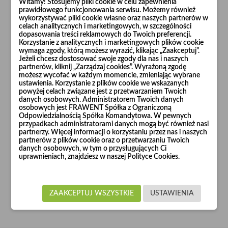
Witamy! Stosujemy pliki cookie w celu zapewnienia
WYBIERZ PLIK
prawidłowego funkcjonowania serwisu. Możemy również
wykorzystywać pliki cookie własne oraz naszych partnerów w
opcjonalne
celach analitycznych i marketingowych, w szczególności
dopasowania treści reklamowych do Twoich preferencji.
Korzystanie z analitycznych i marketingowych plików cookie
Wiadomość
wymaga zgody, którą możesz wyrazić, klikając „Zaakceptuj”.
Jeżeli chcesz dostosować swoje zgody dla nas i naszych
partnerów, kliknij „Zarządzaj cookies”. Wyrażoną zgodę
możesz wycofać w każdym momencie, zmieniając wybrane
ustawienia. Korzystanie z plików cookie we wskazanych
powyżej celach związane jest z przetwarzaniem Twoich
danych osobowych. Administratorem Twoich danych
osobowych jest FRAWENT Spółka z Ograniczoną
Odpowiedzialnością Spółka Komandytowa. W pewnych
przypadkach administratorami danych mogą być również nasi
partnerzy. Więcej informacji o korzystaniu przez nas i naszych
partnerów z plików cookie oraz o przetwarzaniu Twoich
danych osobowych, w tym o przysługujących Ci
uprawnieniach, znajdziesz w naszej Polityce Cookies.
ZAAKCEPTUJ WSZYSTKIE
USTAWIENIA