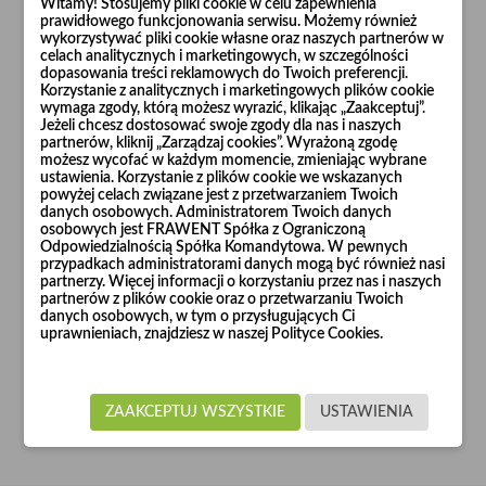
Witamy! Stosujemy pliki cookie w celu zapewnienia
WYBIERZ PLIK
prawidłowego funkcjonowania serwisu. Możemy również
wykorzystywać pliki cookie własne oraz naszych partnerów w
opcjonalne
celach analitycznych i marketingowych, w szczególności
dopasowania treści reklamowych do Twoich preferencji.
Korzystanie z analitycznych i marketingowych plików cookie
Wiadomość
wymaga zgody, którą możesz wyrazić, klikając „Zaakceptuj”.
Jeżeli chcesz dostosować swoje zgody dla nas i naszych
partnerów, kliknij „Zarządzaj cookies”. Wyrażoną zgodę
możesz wycofać w każdym momencie, zmieniając wybrane
ustawienia. Korzystanie z plików cookie we wskazanych
powyżej celach związane jest z przetwarzaniem Twoich
danych osobowych. Administratorem Twoich danych
osobowych jest FRAWENT Spółka z Ograniczoną
Odpowiedzialnością Spółka Komandytowa. W pewnych
przypadkach administratorami danych mogą być również nasi
partnerzy. Więcej informacji o korzystaniu przez nas i naszych
partnerów z plików cookie oraz o przetwarzaniu Twoich
danych osobowych, w tym o przysługujących Ci
uprawnieniach, znajdziesz w naszej Polityce Cookies.
ZAAKCEPTUJ WSZYSTKIE
USTAWIENIA