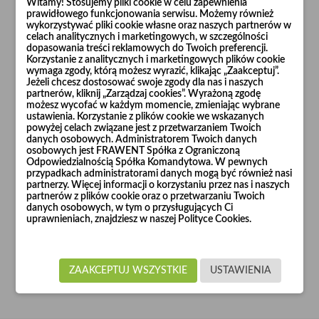
Witamy! Stosujemy pliki cookie w celu zapewnienia
WYBIERZ PLIK
prawidłowego funkcjonowania serwisu. Możemy również
wykorzystywać pliki cookie własne oraz naszych partnerów w
opcjonalne
celach analitycznych i marketingowych, w szczególności
dopasowania treści reklamowych do Twoich preferencji.
Korzystanie z analitycznych i marketingowych plików cookie
Wiadomość
wymaga zgody, którą możesz wyrazić, klikając „Zaakceptuj”.
Jeżeli chcesz dostosować swoje zgody dla nas i naszych
partnerów, kliknij „Zarządzaj cookies”. Wyrażoną zgodę
możesz wycofać w każdym momencie, zmieniając wybrane
ustawienia. Korzystanie z plików cookie we wskazanych
powyżej celach związane jest z przetwarzaniem Twoich
danych osobowych. Administratorem Twoich danych
osobowych jest FRAWENT Spółka z Ograniczoną
Odpowiedzialnością Spółka Komandytowa. W pewnych
przypadkach administratorami danych mogą być również nasi
partnerzy. Więcej informacji o korzystaniu przez nas i naszych
partnerów z plików cookie oraz o przetwarzaniu Twoich
danych osobowych, w tym o przysługujących Ci
uprawnieniach, znajdziesz w naszej Polityce Cookies.
ZAAKCEPTUJ WSZYSTKIE
USTAWIENIA