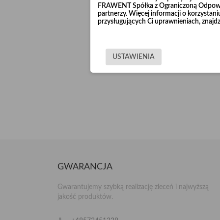
FRAWENT Spółka z Ograniczoną Odpowie
partnerzy. Więcej informacji o korzysta
przysługujących Ci uprawnieniach, znajdz
USTAWIENIA
GWARANCJA
Gwarantujemy szybką realizację zleceń i najwyższą
jakość produktów.