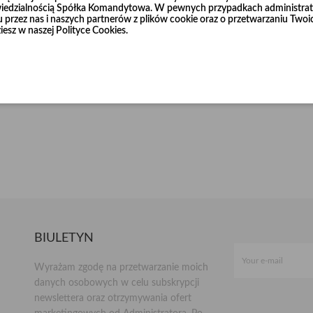
dzialnością Spółka Komandytowa. W pewnych przypadkach administrato
niu przez nas i naszych partnerów z plików cookie oraz o przetwarzaniu T
iesz w naszej Polityce Cookies.
BIULETYN
Wyrażam zgodę na przetwarzanie moich
danych osobowych w celu subskrypcji
newslettera oraz otrzymywania ofert