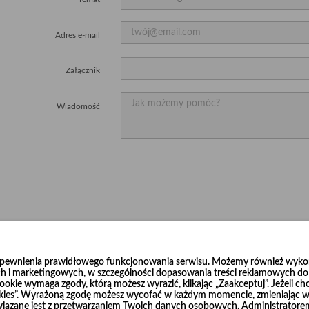
Adres e-mail
Załącznik
Wiadomość
zapewnienia prawidłowego funkcjonowania serwisu. Możemy również wykorz
h i marketingowych, w szczególności dopasowania treści reklamowych do T
okie wymaga zgody, którą możesz wyrazić, klikając „Zaakceptuj”. Jeżeli ch
ookies”. Wyrażoną zgodę możesz wycofać w każdym momencie, zmieniając wy
wiązane jest z przetwarzaniem Twoich danych osobowych. Administrator