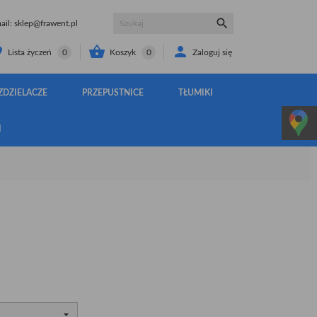

il:
sklep@frawent.pl


Koszyk
0
Zaloguj się
Lista życzeń
0
ZDZIELACZE
PRZEPUSTNICE
TŁUMIKI
I