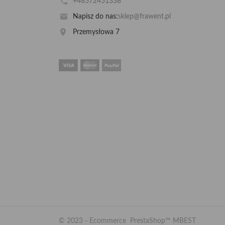
+48572451338
Napisz do nas:
sklep@frawent.pl
Przemysłowa 7
© 2023 - Ecommerce PrestaShop™
MBEST