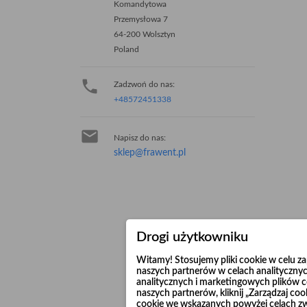
Komandytowa
Przemysłowa 7
64-200 Wolsztyn
Poland

Zadzwoń do nas:
+48572451338

Napisz do nas:
sklep@frawent.pl
Drogi użytkowniku
Witamy! Stosujemy pliki cookie w celu 
naszych partnerów w celach analitycznyc
analitycznych i marketingowych plików co
naszych partnerów, kliknij „Zarządzaj c
cookie we wskazanych powyżej celach z