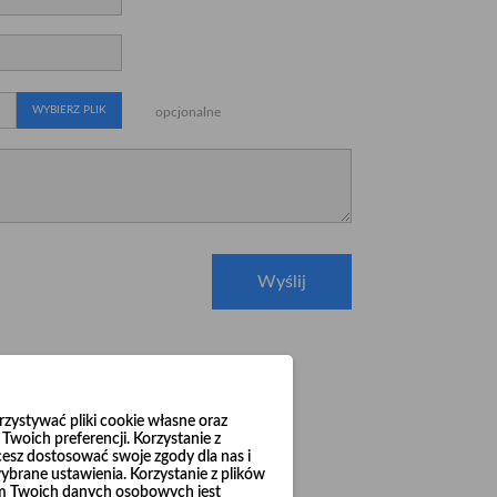
WYBIERZ PLIK
opcjonalne
ystywać pliki cookie własne oraz
woich preferencji. Korzystanie z
cesz dostosować swoje zgody dla nas i
brane ustawienia. Korzystanie z plików
em Twoich danych osobowych jest