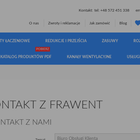
Kontakt:
tel:
+48 572 451 338
ema
O nas
Zwroty i reklamacje
Jak zamówić
Blog
TY ŁACZENIOWE
REDUKCJE I PRZEJŚCIA
ZASUWY
RO
POBIERZ
KATALOG PRODUKTÓW PDF
KANAŁY WENTYLACYJNE
USŁUG
NTAKT Z FRAWENT
NTAKT Z NAMI
Temat